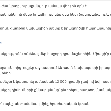
աժամկետը յուրաքանչյուր ամսվա վերջին օրն է:
կիցներին մենք հրավիրում ենք մեզ հետ ծանոթանալու և 
ղում: Հաղթող նախագիծը պետք է իրագործվի հայտարարելո
X
Baltimore, MD
Boston, MA
 IL
Cleveland, OH
Detroit, MI
om
own, MA
Gloucester, MA
Hamilton-Wenham,
ակցությունն ունենալ մեր հաջորդ դրամաշնորհին, Միացի՛ր 
les, CA
Miami, FL
New York City, NY
nneapolis, MN
Oahu, HI
Orlando, FL
րձուներից, ովքեր աշխատում են «օսմ» նախագծերի իրագո
յթներ:
h, PA
Portland, OR
Poughkeepsie, NY
աժեշտ է կատարել ամսական 12 000 դրամի չափով նվիրատվ
nio, TX
San Francisco, CA
San Jose, CA
ակցել դիմումների քննարկմանը՝ ընտրելով հաղթող մասնակ
nd, IN
St. Paul, MN
State College, PA
են այնքան ժամանակ մինչ հրաժարական կտան: