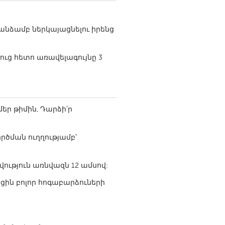
անձամբ ներկայացնելու իրենց
ւց հետո առավելագույնը 3
Burlingame-San Mateo, CA
Durham, NC
 MA
Ipswich, MA
մեր թիմին, Դարձի՛ր
Newburgh, NY
Peekskill, NY
րծման ուղղությամբ՝
Rhode Island
ություն առնվազն 12 ամսով:
Santa Cruz, CA
ցին բոլոր հոգաբարձուների
Washington, DC