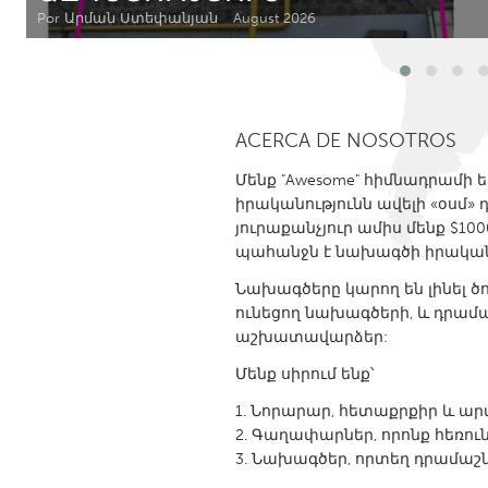
Amherstburg
Kingston
Por Արման Ստեփանյան
August 2026
Ottawa
South S
MALAYSIA
ACERCA DE NOSOTROS
Kuala Lumpur
Մենք "Awesome" հիմնադրամի 
իրականությունն ավելի «օսմ
NETHERLANDS
յուրաքանչյուր ամիս մենք $
Leiden
Rotterd
պահանջն է նախագծի իրական
Նախագծերը կարող են լինել ծ
QATAR
ունեցող նախագծերի, և դրամ
Qatar
աշխատավարձեր:
Մենք սիրում ենք՝
SINGAPORE
Նորարար, հետաքրքիր և արտ
Singapore
Գաղափարներ, որոնք հեռուն 
Նախագծեր, որտեղ դրամաշնո