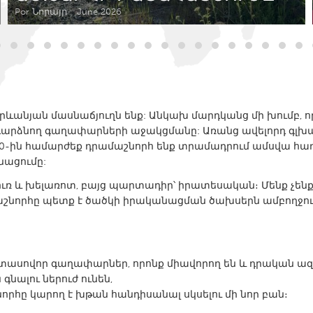
Kitchener-Waterloo
New Glasgow
Por Նորայր
June 2026
hore
Toronto
երևանյան մասնաճյուղն ենք: Անկախ մարդկանց մի խումբ, որ
» դարձնող գաղափարների աջակցմանը: Առանց ավելորդ գլ
1000-ին համարժեք դրամաշնորհ ենք տրամադրում ամսվա հ
am
Utrecht
ացումը:
ուռ և խելառոտ, բայց պարտադիր՝ իրատեսական։ Մենք չենք 
աշնորհը պետք է ծածկի իրականացման ծախսերն ամբողջո
ասովոր գաղափարներ, որոնք միավորող են և դրական ազդե
գնալու ներուժ ունեն,
րհը կարող է խթան հանդիսանալ սկսելու մի նոր բան։