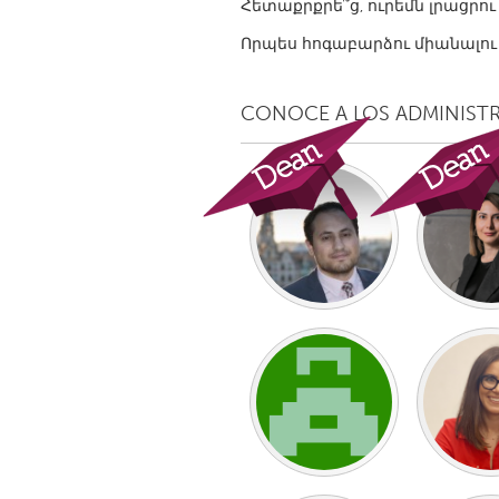
Հետաքրքրե՞ց, ուրեմն լրացրո
UZBEKISTAN
Որպես հոգաբարձու միանալու
Tashkent
CONOCE A LOS ADMINIST