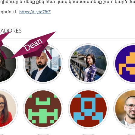
ւ դիմումը և մենք քեզ հետ կապ կհաստատենք շատ կարճ ժ
 դիմում`
https://t.ly/d7fbZ
RADORES