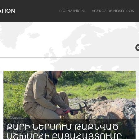
ATION
PÁGINA INICIAL
ACERCA DE NOSOTROS
Dragon Dreaming
On the Water
Lake Mac
Lower Hunter
ՔԱՐԻ ՆԵՐՍՈՒՄ ԹԱՔՆՎԱԾ
ԱՇԽԱՐՀԻ ԲԱՑԱՀԱՅՏՈՒՄԸ