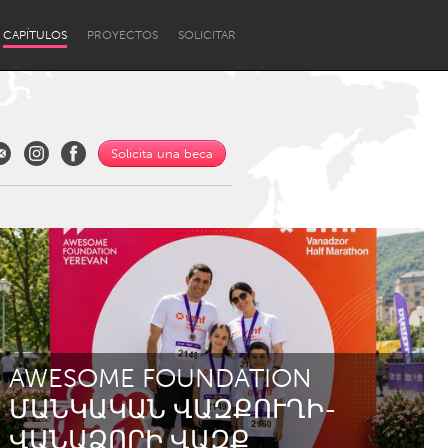
CAPÍTULOS
PROYECTOS
SOLICITAR
Solicita una beca
Newcastle
AWESOME FOUNDATION
ՄԱՆԿԱԿԱՆ ՎԱԶՔՈՒՂԻ-
ՎԱՆԱՁՈՐԻ ՎԱԶՔ