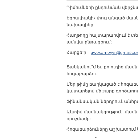
UNITED KINGDOM
Դիմումների ընդունման վերջն
Glasgow
Եզրափակիչ փուլ անցած մասնա
նախագիծը:
UNITED STATES
Հաղթողը հայտարարվում է տե
Ann Arbor, MI
Austin, T
ամսվա ընթացքում։
Cass Clay
Chicago,
Հարցե"ր -
awesomeyvn@gmail.c
Gainesville, FL
Georget
Ցանկանու՞մ ես քո ուղիղ մասն
Key West, FL
Los Ange
հոգաբարձու:
Newburyport, MA
North Mi
Մեր թիմը բաղկացած է հոգաբա
կատարելով մի շարք գործառու
Philadelphia, PA
Pittsburg
Ֆինանսական ներդրում. անհր
Rockport, MA
San Anto
Ակտիվ մասնակցություն. մասն
Seattle, WA
South Be
որոշմամբ:
Westminster, MD
Հոգաբարձուները աշխատում 