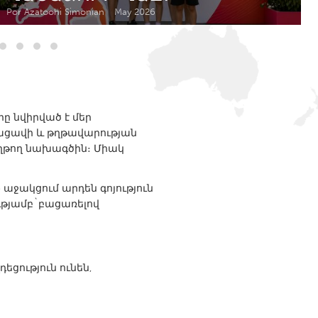
Newmarket
Por Azatoohi Simonian
May 2026
ը նվիրված է մեր
խացավի և թղթավարության
աղթող նախագծին։ Միակ
աջակցում արդեն գոյություն
ւթյամբ`բացառելով
ցություն ունեն,