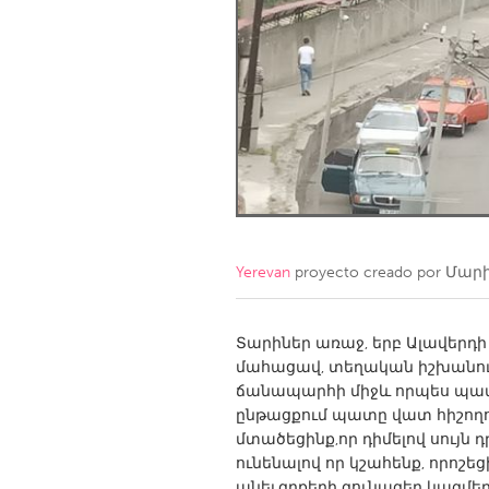
Amherstburg
Kingston
Ottawa
South S
MALAYSIA
Kuala Lumpur
NETHERLANDS
Leiden
Rotterd
Yerevan
proyecto creado por
Մարի
QATAR
Qatar
Տարիներ առաջ, երբ Ալավերդի
մահացավ, տեղական իշխանութ
ճանապարհի միջև որպես պատ
SINGAPORE
ընթացքում պատը վատ հիշողո
Singapore
մտածեցինք,որ դիմելով սույն 
ունենալով որ կշահենք, որոշեց
անել,գրքերի գունագեղ կազմերո