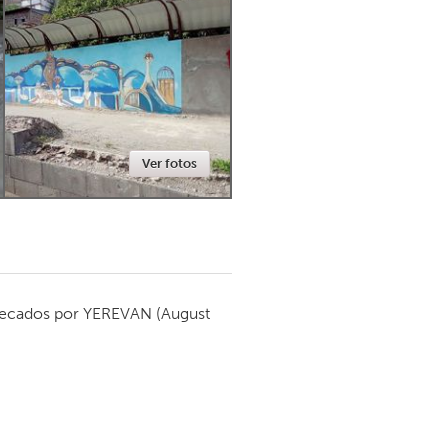
Newmarket
Ver fotos
ecados por
YEREVAN
(August