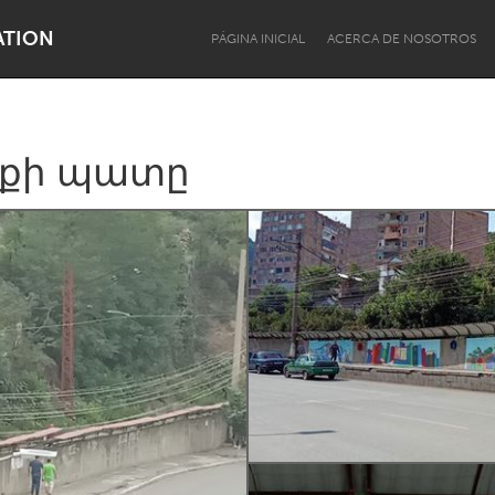
ATION
PÁGINA INICIAL
ACERCA DE NOSOTROS
ցքի պատը
Dragon Dreaming
On the Water
Lake Mac
Lower Hunter