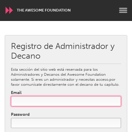
THE AWESOME FOUNDATION
WORLDWIDE
Conservation and Climate
Registro de Administrador y
Disability
Decano
Dragon Dreaming
On the Water
Esta sección del sitio web está reservada para los
ARMENIA
Administradores y Decanos del Awesome Foundation
solamente. Si eres un administrador y necesitas acceso,por
Javakhk
Yerevan
favor comunícate directamente con el decano de tu capítulo.
Email
AUSTRALIA
Adelaide
Fleurieu
Password
Lake Mac
Lower Hunter
Newcastle
Sydney