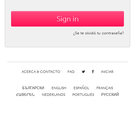
CANADA
Amherstburg
Kingston
Kitchener-Waterloo
New Glasgow
¿Se te olvidó tu contraseña?
Newmarket
Ottawa
South Shore
Toronto
MALAYSIA
ACERCA & CONTACTO
FAQ
INICIAR
Kuala Lumpur
БЪЛГАРСКИ
ENGLISH
ESPAÑOL
FRANÇAIS
ՀԱՅԵՐԵՆ
NEDERLANDS
PORTUGUÊS
РУССКИЙ
NETHERLANDS
Leiden
Rotterdam
Utrecht