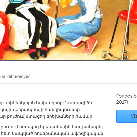
Kitchener-Waterloo
New Glasgow
hore
Toronto
am
Utrecht
nna Pahlevanyan
Fondos b
2017)
ոց» տիկնիկային նախագիծը: Նախագիծն
նիկային թերապիայի հանդիպումներ
Vis
ր բուժում ստացող երեխաների համար:
բուժում ստացող երեխաներին հաղթահարել
 հետ կապված հոգեբանական և ֆիզիկական