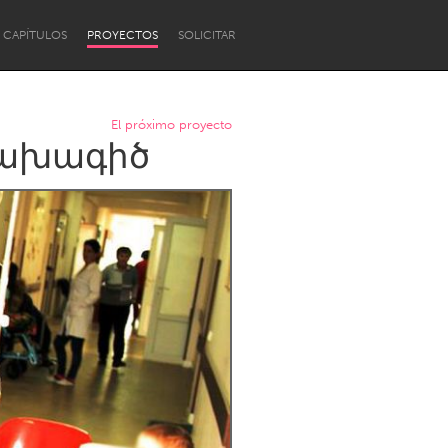
CAPÍTULOS
PROYECTOS
SOLICITAR
El próximo proyecto
նախագիծ
Newcastle