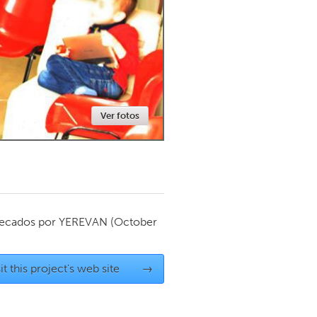
Newmarket
Ver fotos
ecados por
YEREVAN
(October
it this project's web site
→