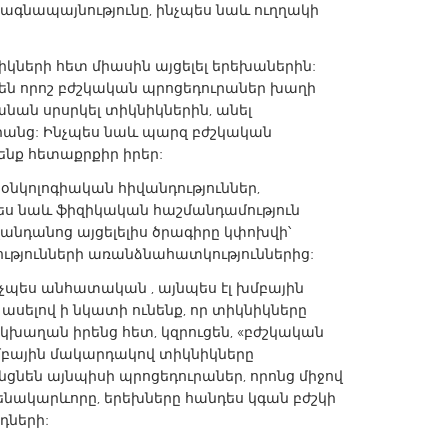
ագնապայնությունը, ինչպես նաև ուղղակի
իկների հետ միասին այցելել երեխաներին:
նեն որոշ բժշկական պրոցեդուրաներ խաղի
նան սրսրկել տիկնիկներին, անել
X
Baltimore, MD
Boston, MA
րանց: Ինչպես նաև պարզ բժշկական
ք հետաքրքիր իրեր:
 IL
Cleveland, OH
Detroit, MI
 օնկոլոգիական հիվանդություններ,
own, MA
Gloucester, MA
Hamilton-Wenham,
պես նաև ֆիզիկական հաշմանդամություն
վանդանոց այցելելիս ծրագիրը կփոխվի՝
les, CA
Miami, FL
New York City, NY
թյունների առանձնահատկություններից:
nneapolis, MN
Oahu, HI
Orlando, FL
նչպես անհատական , այնպես էլ խմբային
h, PA
Portland, OR
Poughkeepsie, NY
ելով ի նկատի ունենք, որ տիկնիկները
 կխաղան իրենց հետ, կզրուցեն, «բժշկական
nio, TX
San Francisco, CA
San Jose, CA
մբային մակարդակով տիկնիկները
nd, IN
St. Paul, MN
State College, PA
ցնեն այնպիսի պրոցեդուրաներ, որոնց միջով
ենակարևորը, երեխները հանդես կգան բժշկի
դների: