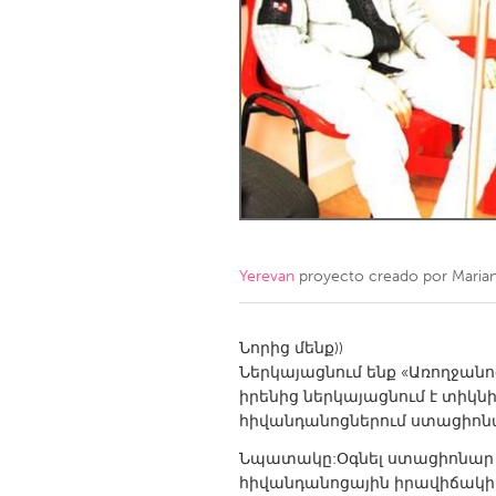
Amherstburg
Kingston
Ottawa
South S
MALAYSIA
Kuala Lumpur
NETHERLANDS
Leiden
Rotterd
Yerevan
proyecto creado por
Maria
QATAR
Qatar
Նորից մենք))
Ներկայացնում ենք «Առողջան
իրենից ներկայացնում է տիկ
SINGAPORE
հիվանդանոցներում ստացիոնա
Singapore
Նպատակը:Օգնել ստացիոնար 
հիվանդանոցային իրավիճակի