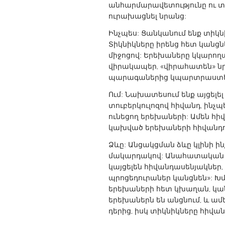
անհարմարավետությունը ու տ
UNITED KINGDOM
ուրախացնել նրանց:
Glasgow
Ինչպես: Ցանկանում ենք տիկն
Տիկնիկները իրենց հետ կանց
UNITED STATES
միջոցով: Երեխաները կկարողա
Ann Arbor, MI
Austin, T
վիրակապեր, «վիրահատեն» ն
պարագաներից կպարտրաստեն
Cass Clay
Chicago,
Ում: Նախատեսում ենք այցելել
Gainesville, FL
Georget
տուբերկուլոզով հիվանդ, ինչ
Key West, FL
ունեցող երեխաների: Ամեն հի
Los Ange
կախված երեխաների հիվանդու
Newburyport, MA
North Mi
Ձևը: Անցակցման ձևը կլինի ի
Philadelphia, PA
Pittsburg
մակարդակով: Անահատական աս
կայցելեն հիվանդասենյակներ,
Rockport, MA
San Anto
պրոցեդուրաներ կանցնեն»: Խ
Seattle, WA
South Be
երեխաների հետ կխաղան, կան
երեխաներն են անցնում, և ամ
Westminster, MD
դերից, իսկ տիկնիկները հիվան