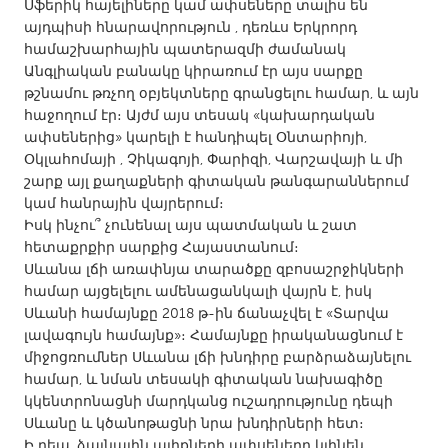
QATAR
Սֆերիկ հայելիները կամ ափսեները տալիս են
այդպիսի հնարավորություն , դեռևս Երկրորդ
Qatar
համաշխարհային պատերազմի ժամանակ
Անգլիական բանակը կիրառում էր այս սարքը
SINGAPORE
թշնամու թռչող օբյեկտները գրանցելու համար, և այն
հաջողում էր։ Այժմ այս տեսակ «կախարդական
Singapore
ափսեներից» կարելի է հանդիպել Օնտարիոյի,
Օկլահոմայի , Չիկագոյի, Փարիզի, Վարշավայի և մի
UNITED KINGDOM
շարք այլ քաղաքների գիտական թանգարաններում
կամ հանրային վայրերում։
Glasgow
Իսկ ինչու՞ չունենալ այս պատմական և շատ
հետաքրքիր սարքից Հայաստանում։
Սևանա լճի առափնյա տարածքը զբոսաշրջիկների
UNITED STATES
համար այցելելու ամենացանկալի վայրն է, իսկ
Ann Arbor, MI
Austin, TX
Սևանի համայնքը 2018 թ-ին ճանաչվել է «Տարվա
Baltimore, MD
Boston, MA
լավագույն համայնք»։ Համայնքը իրականացնում է
միջոցռումներ Սևանա լճի խնդիրը բարձրաձայնելու
Burlingame-San Mateo, CA
Cass Clay
համար, և նման տեսակի գիտական նախագիծը
կկենտրոնացնի մարդկանց ուշադրությունը դեպի
Chicago, IL
Cleveland, OH
Սևանը և կծանոթացնի նրա խնդիրների հետ։
Detroit, MI
Durham, NC
Ի դեպ, ձայնային ալիքների ափսեները կլինեն