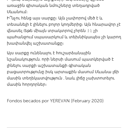
առաջին գիտական նմուշները տեղադրված
Gainesville, FL
Georgetown, MA
Սևանում։
Gloucester, MA
Hamilton-Wenham, MA
Ի՞նչու հենց այս սարքը։ Այն չափորով մեծ է և
տեսանելի է լինելու բոլոր կողմերից։ Այն հնարավոր չէ
Ipswich, MA
Key West, FL
վնասել (եթե միայն տրակտրով չհրեն :) ), չի
Los Angeles, CA
Miami, FL
պահանջում սպասարկում և տեխնիկապես չի կարող
խափանվել աշխատանքը։
New York City, NY
Newburgh, NY
Այս սարքը ունենալու է հուշարձանային
Newburyport, MA
North Minneapolis, MN
նշանակություն, որի ներսի մասում պատկերված է
Oahu, HI
Orlando, FL
լինելու սարքի աշխատանքի գիտական
բացատրությունը իսկ արտաքին մասում Սևանա լճի
Peekskill, NY
Philadelphia, PA
մասին տեղեկատվություն , նաև լիճը չախտոտելու
Pittsburgh, PA
Portland, OR
մասին հորդորներ։
Poughkeepsie, NY
Rhode Island
Fondos becados por
YEREVAN
(February 2020)
Rockport, MA
San Antonio, TX
San Francisco, CA
San Jose, CA
Santa Cruz, CA
Seattle, WA