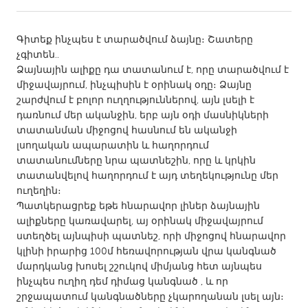
CANADA
Գիտեք ինչպես է տարածվում ձայնը։ Շատերը
Amherstburg
Kingston
չգիտեն․․
Ձայնային ալիքը դա տատանում է, որը տարածվում է
Kitchener-Waterloo
New Glasgow
միջավայրում, ինչպիսին է օրինակ օդը։ Ձայնը
Newmarket
Ottawa
շարժվում է բոլոր ուղղություններով, այն լսելի է
դառնում մեր ականջին, երբ այն օդի մասնիկների
South Shore
Toronto
տատանման միջոցով հասնում են ականջի
լսողական ապարատին և հաղորդում
տատանումները նրա պատնեշին, որը և կրկին
MALAYSIA
տատանվելով հաղորդում է այդ տեղեկությունը մեր
Kuala Lumpur
ուղեղին։
Պատկերացրեք եթե հնարավոր լիներ ձայնային
ալիքները կառավարել, այ օրինակ միջավայրում
NETHERLANDS
ստեղծել այնպիսի պատնեշ, որի միջոցով հնարավոր
Leiden
Rotterdam
կլինի իրարից 100մ հեռավորության վրա կանգնած
մարդկանց խոսել շշուկով միմյանց հետ այնպես
Utrecht
ինչպես ուղիղ դեմ դիմաց կանգնած , և որ
շրջապատում կանգնածները չկարողանան լսել այն։