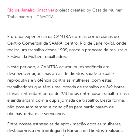
Rio de Janeiro (Inactive)
project created by
Casa da Mulher
CANADA
Trabalhadora - CAMTRA
Amherstburg
Kingston
Kitchener-Waterloo
New Glasgow
Fruto da experiência da CAMTRA com as comerciárias do
Newmarket
Ottawa
Centro Comercial da SAARA, centro, Rio de Janeiro/RJ, onde
realiza um trabalho desde 1999, nasce a proposta de realizar o
South Shore
Toronto
Festival da Mulher Trabalhadora.
Neste período, a CAMTRA acumulou experiência em
MALAYSIA
desenvolver ações nas áreas de direitos, saúde sexual e
Kuala Lumpur
reprodutiva e violência contra as mulheres, com estas
trabalhadoras que têm uma jornada de trabalho de 8/9 horas
diárias, enfrentam cerca de 2/3 horas entre casa-trabalho-casa
NETHERLANDS
e ainda arcam com a dupla jornada de trabalho. Desta forma,
não possuem tempo e condições para participarem de
Leiden
Rotterdam
oficinas, debates e seminários.
Utrecht
Entre nossas estratégias de aproximação com as mulheres,
destacamos a metodologia da Barraca de Direitos, realizada