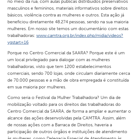
QATAR
no meio da rua, com aulas públicas distribuídos preservativos
masculinos e femininos, materiais informativos sobre direitos
Qatar
básicos, violência contra as mulheres e outros. Esta ação já
beneficiou diretamente 48.274 pessoas, sendo na sua maioria
SINGAPORE
mulheres. Em nosso site temos um documentário com estas
trabalhadoras:
www.camtra.org.br/index.php/midia/videos?
Singapore
ygstart=16
Porque no Centro Comercial da SAARA? Porque este é um
UNITED KINGDOM
um local privilegiado para dialogar com as mulheres
Glasgow
trabalhadoras, visto que tem 1200 estabelecimentos
comerciais, sendo 700 lojas, onde circulam diariamente cerca
de 70.000 pessoas e a mão de obra empregada é constituída
UNITED STATES
em sua maioria por mulheres.
Ann Arbor, MI
Austin, TX
Como seria o Festival da Mulher Trabalhadora? Um dia de
Baltimore, MD
Boston, MA
mobilização voltado para os direitos das trabalhadoras do
Centro Comercial da SAARA, de forma a ampliar e aumentar o
Burlingame-San Mateo, CA
Cass Clay
alcance das ações desenvolvidas pela CAMTRA. Assim, além
Chicago, IL
de nossas ações com a Barraca de Direitos, haveria a
Cleveland, OH
participação de outros órgãos e instituições de atendimento
Detroit, MI
Durham, NC
às mulheres, como Delegacia Especial de Atendimento às