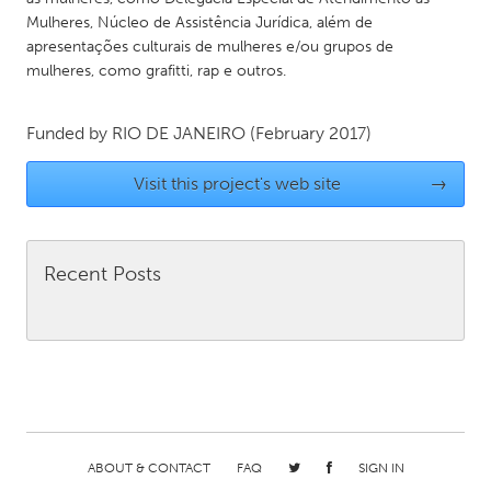
Mulheres, Núcleo de Assistência Jurídica, além de
Gainesville, FL
Georgetown, MA
apresentações culturais de mulheres e/ou grupos de
Gloucester, MA
Hamilton-Wenham, MA
mulheres, como grafitti, rap e outros.
Ipswich, MA
Key West, FL
Funded by
RIO DE JANEIRO
(February 2017)
Los Angeles, CA
Miami, FL
New York City, NY
Newburgh, NY
Visit this project's web site
→
Newburyport, MA
North Minneapolis, MN
Oahu, HI
Orlando, FL
Recent Posts
Peekskill, NY
Philadelphia, PA
Pittsburgh, PA
Portland, OR
Poughkeepsie, NY
Rhode Island
Rockport, MA
San Antonio, TX
San Francisco, CA
San Jose, CA
ABOUT & CONTACT
FAQ
SIGN IN
Santa Cruz, CA
Seattle, WA