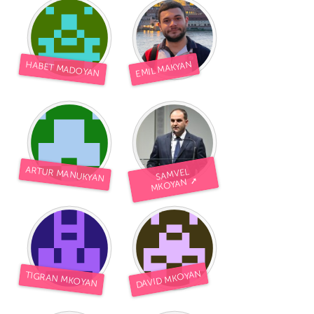
EMIL MAKYAN
HABET MADOYAN
ARTUR MANUKYAN
SAMVEL
MKOYAN ➚
DAVID MKOYAN
TIGRAN MKOYAN