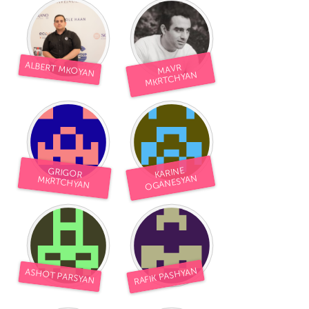
ALBERT MKOYAN
MAVR
MKRTCHYAN
KARINE
GRIGOR
OGANESYAN
MKRTCHYAN
RAFIK PASHYAN
ASHOT PARSYAN