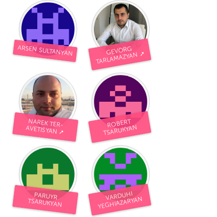
ARSEN SULTANYAN
GEVORG
TARLAMAZYAN ➚
NAREK TER-
ROBERT
TSARUKYAN
AVETISYAN ➚
VARDUHI
PARUYR
YEGHIAZARYAN
TSARUKYAN