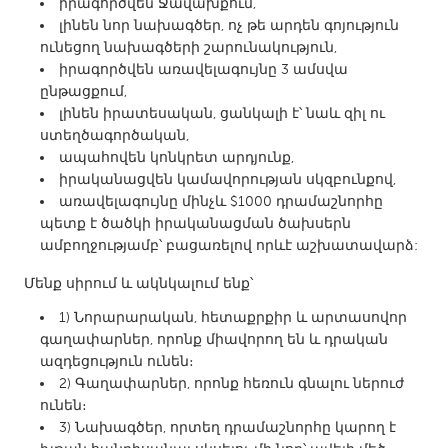
QATAR
իրագործվեն Ջավախքում,
լինեն նոր նախագծեր, ոչ թե արդեն գոյություն
Qatar
ունեցող նախագծերի շարունակություն,
իրագործվեն առավելագույնը 3 ամսվա
SINGAPORE
ընթացքում,
լինեն իրատեսական, ցանկալի է՝ նաև զիլ ու
Singapore
ստեղծագործական,
ապահովեն կոնկրետ արդյունք,
իրականացվեն կամավորության սկզբունքով,
UNITED KINGDOM
առավելագույնը մինչև $1000 դրամաշնորհը
Glasgow
պետք է ծածկի իրականացման ծախսերն
ամբողջությամբ՝ բացառելով որևէ աշխատավարձ:
UNITED STATES
Մենք սիրում և ակնկալում ենք՝
Ann Arbor, MI
Austin, TX
1) Նորարարական, հետաքրքիր և արտասովոր
Baltimore, MD
Boston, MA
գաղափարներ, որոնք միավորող են և դրական
ազդեցություն ունեն։
Burlingame-San Mateo, CA
Cass Clay
2) Գաղափարներ, որոնք հեռուն գնալու ներուժ
Chicago, IL
Cleveland, OH
ունեն։
3) Նախագծեր, որտեղ դրամաշնորհը կարող է
Detroit, MI
Durham, NC