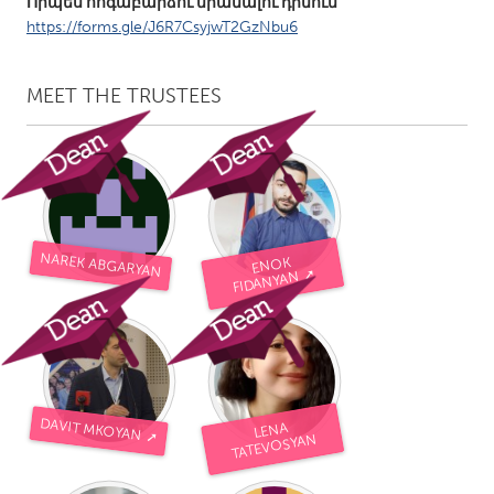
Որպես հոգաբարձու միանալու դիմում`
https://forms.gle/J6R7CsyjwT2GzNbu6
MEET THE TRUSTEES
NAREK ABGARYAN
ENOK
FIDANYAN ➚
DAVIT MKOYAN ➚
LENA
TATEVOSYAN