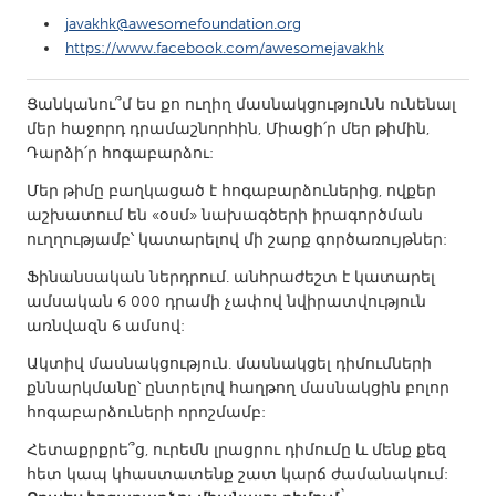
South Bend, IN
St. Paul, MN
javakhk@awesomefoundation.org
https://www.facebook.com/awesomejavakhk
State College, PA
Washington, DC
Westminster, MD
Ցանկանու՞մ ես քո ուղիղ մասնակցությունն ունենալ
մեր հաջորդ դրամաշնորհին, Միացի՛ր մեր թիմին,
Դարձի՛ր հոգաբարձու:
UZBEKISTAN
Մեր թիմը բաղկացած է հոգաբարձուներից, ովքեր
Tashkent
աշխատում են «օսմ» նախագծերի իրագործման
ուղղությամբ՝ կատարելով մի շարք գործառույթներ:
Ֆինանսական ներդրում. անհրաժեշտ է կատարել
ամսական 6 000 դրամի չափով նվիրատվություն
առնվազն 6 ամսով:
Ակտիվ մասնակցություն. մասնակցել դիմումների
քննարկմանը՝ ընտրելով հաղթող մասնակցին բոլոր
հոգաբարձուների որոշմամբ:
Հետաքրքրե՞ց, ուրեմն լրացրու դիմումը և մենք քեզ
հետ կապ կհաստատենք շատ կարճ ժամանակում: