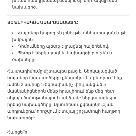
խթան հանդիսանալ սկսելու մի նոր՝ ավելի մեծ
Gainesville, FL
Georgetown, MA
նախագիծ։
Gloucester, MA
Hamilton-Wenham, MA
ՏԵԽՆԻԿԱԿԱՆ ՄԱՆՐԱՄԱՍՆԵՐԸ
Ipswich, MA
Key West, FL
Հայտերը կարող են լինել թե՛ անհատական և թե՛
Los Angeles, CA
Miami, FL
խմբային:
Դիմումները պետք է լրացնել հայերենով։
New York City, NY
Newburgh, NY
Պետք է ներկայացնել նախագծի բյուջեն և
Newburyport, MA
North Minneapolis, MN
ծախսերը։
Oahu, HI
Orlando, FL
Հայտադիմումը մշտապես բաց է։ Ներկայացված
հայտերը (նախագծերը) քննարկում և ընտրում ենք
Peekskill, NY
Philadelphia, PA
ամեն 2 ամիսը 1։Եզրափակիչ փուլ անցած 3
Pittsburgh, PA
Portland, OR
մասնակիցներին մենք հրավիրում ենք մեզ հետ
օնլայն ծանոթանալու և անձամբ ներկայացնելու
Poughkeepsie, NY
Rhode Island
իրենց նախագծերը: Այնուհետև քվեարկության
Rockport, MA
San Antonio, TX
արդյունքում որոշվում է տվյալ շրջափուլի հաղթող
նախագիծը։
San Francisco, CA
San Jose, CA
Santa Cruz, CA
Seattle, WA
Հարցե՞ր