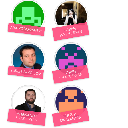
ARA PODOSYAN ➚
SAKAN
POGHOSYAN
SUREN SARGISOV
KAREN
SHAHBEKYAN
ALEKSANDR
ARTUR
SIRAKANYAN
SHASHIKYAN