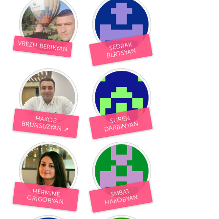
VREZH BERIKYAN
SEDRAK
BLRTSYAN
SUREN
HAKOB
DARBINYAN
BRUNSUZYAN ➚
HERMINE
SMBAT
HAKOBYAN
GRIGORYAN