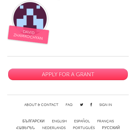
DAVID
ZHAMKOCHYAN
APPLY FOR A GRANT
ABOUT & CONTACT
FAQ
SIGN IN
БЪЛГАРСКИ
ENGLISH
ESPAÑOL
FRANÇAIS
ՀԱՅԵՐԵՆ
NEDERLANDS
PORTUGUÊS
РУССКИЙ