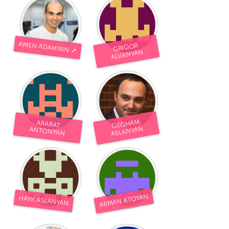
AMEN ADAMYAN ➚
GRIGOR
ALVANYAN
GEGHAM
ARARAT
ASLANYAN
ANTONYAN
ARMAN ATOYAN
HAYK ASLANYAN