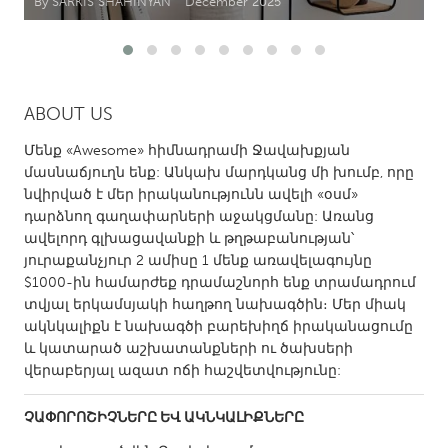
By SARKIS SHAHINYAN
December 2025
CANADA
Amherstburg
Kingston
Kitchener-Waterloo
New Glasgow
ABOUT US
Newmarket
Ottawa
Մենք «Awesome» հիմնադրամի Ջավախքյան
մասնաճյուղն ենք: Անկախ մարդկանց մի խումբ, որը
South Shore
Toronto
նվիրված է մեր իրականությունն ավելի «օսմ»
դարձնող գաղափարների աջակցմանը: Առանց
MALAYSIA
ավելորդ գլխացավանքի և թղթաբանության՝
յուրաքանչյուր 2 ամիսը 1 մենք առավելագույնը
Kuala Lumpur
$1000-ին համարժեք դրամաշնորհ ենք տրամադրում
տվյալ երկամսյակի հաղթող նախագծին։ Մեր միակ
NETHERLANDS
ակնկալիքն է նախագծի բարեխիղճ իրականացումը
և կատարած աշխատանքների ու ծախսերի
Leiden
Rotterdam
վերաբերյալ ազատ ոճի հաշվետվությունը:
Utrecht
ՉԱՓՈՐՈՇԻՉՆԵՐԸ ԵՎ ԱԿՆԿԱԼԻՔՆԵՐԸ