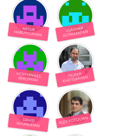
VLADIMIR
ARTUR
IGITKHANYAN
HARUTYUNYAN
HOVHANNES
TIGRAN
KHOTSANYAN
KEROPYAN
ALEK KOTOLYAN
DAVID
KHUMARYAN