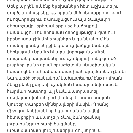
QATAR
Մենք արդեն ունենք երեխաների հետ աշխատելու
Qatar
փորձ, և տեսել ենք, թե որքան մեծ հետաքրքրություն
ու ոգևորություն է առաջացնում այս ձևաչափի
գեոարշավը։ Երեխաները մեծ հաճույքով
SINGAPORE
մասնակցում են որոնման գործընթացին, գտնում
Singapore
իրենց առաջին միներալները և ցանկանում են
տեսնել դրանց ներքին կառուցվածքը։ Սակայն
ներկայումս նրանք հնարավորություն չունեն
UNITED KINGDOM
անվտանգ պայմաններում մշակելու իրենց գտած
Glasgow
քարերը, քանի որ անհրաժեշտ մասնագիտական
հաստոցներ և համապատասխան պայմաններ չկան։
Նախագծի շրջանակում նախատեսում ենք ոչ միայն
UNITED STATES
ձեռք բերել քարերի մշակման համար անվտանգ և
Ann Arbor, MI
Austin, TX
հարմար հաստոց, այլ նաև պատրաստել
տեղեկատվական բուկլետներ և ուսումնական
Baltimore, MD
Boston, MA
նյութեր տարբեր միներալների մասին։ Դրանց
Burlingame-San Mateo, CA
Cass Clay
միջոցով երեխաները կկարողանան ավելի
հետաքրքիր և մատչելի ձևով ծանոթանալ
Chicago, IL
Cleveland, OH
յուրաքանչյուր քարի ծագմանը,
Detroit, MI
Durham, NC
առանձնահատկություններին, գույներին և