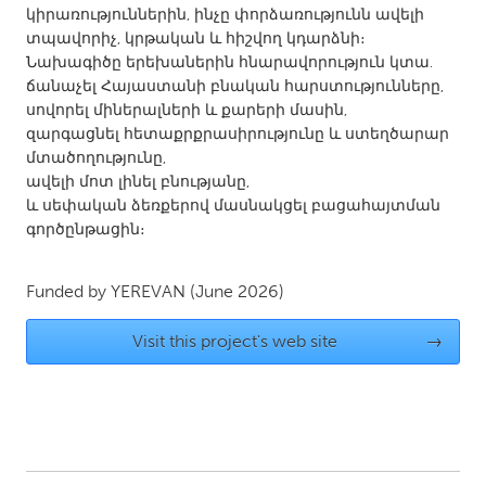
կիրառություններին, ինչը փորձառությունն ավելի
Gainesville, FL
Georgetown, MA
տպավորիչ, կրթական և հիշվող կդարձնի։
Gloucester, MA
Hamilton-Wenham, MA
Նախագիծը երեխաներին հնարավորություն կտա․
ճանաչել Հայաստանի բնական հարստությունները,
Ipswich, MA
Key West, FL
սովորել միներալների և քարերի մասին,
զարգացնել հետաքրքրասիրությունը և ստեղծարար
Los Angeles, CA
Miami, FL
մտածողությունը,
New York City, NY
Newburgh, NY
ավելի մոտ լինել բնությանը,
և սեփական ձեռքերով մասնակցել բացահայտման
Newburyport, MA
North Minneapolis, MN
գործընթացին։
Oahu, HI
Orlando, FL
Peekskill, NY
Philadelphia, PA
Funded by
YEREVAN
(June 2026)
Pittsburgh, PA
Portland, OR
Visit this project's web site
→
Poughkeepsie, NY
Rhode Island
Rockport, MA
San Antonio, TX
San Francisco, CA
San Jose, CA
Santa Cruz, CA
Seattle, WA