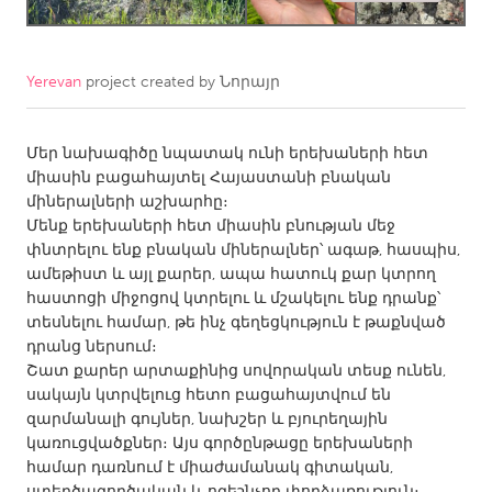
CANADA
Amherstburg
Kingston
Yerevan
project created by
Նորայր
Kitchener-Waterloo
New Glasgow
Մեր նախագիծը նպատակ ունի երեխաների հետ
Newmarket
Ottawa
միասին բացահայտել Հայաստանի բնական
South Shore
Toronto
միներալների աշխարհը։
Մենք երեխաների հետ միասին բնության մեջ
փնտրելու ենք բնական միներալներ՝ ագաթ, հասպիս,
MALAYSIA
ամեթիստ և այլ քարեր, ապա հատուկ քար կտրող
Kuala Lumpur
հաստոցի միջոցով կտրելու և մշակելու ենք դրանք՝
տեսնելու համար, թե ինչ գեղեցկություն է թաքնված
դրանց ներսում։
NETHERLANDS
Շատ քարեր արտաքինից սովորական տեսք ունեն,
Leiden
Rotterdam
սակայն կտրվելուց հետո բացահայտվում են
զարմանալի գույներ, նախշեր և բյուրեղային
Utrecht
կառուցվածքներ։ Այս գործընթացը երեխաների
համար դառնում է միաժամանակ գիտական,
ստեղծագործական և ոգեշնչող փորձառություն։