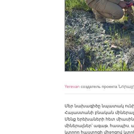
Amherstburg
Kingston
Ottawa
South S
MALAYSIA
Kuala Lumpur
NETHERLANDS
Leiden
Rotterd
QATAR
Yerevan
создатель проекта
Նորայ
Qatar
Մեր նախագիծը նպատակ ունի
SINGAPORE
Հայաստանի բնական միներալ
Singapore
Մենք երեխաների հետ միասին 
միներալներ՝ ագաթ, հասպիս, 
կտրող հաստոցի միջոցով կտրել