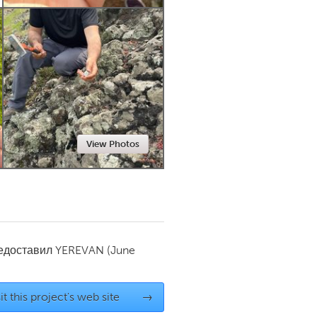
Newmarket
View Photos
редоставил
YEREVAN
(June
it this project's web site
→