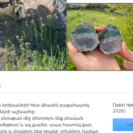
Kitchener-Waterloo
New Glasgow
hore
Toronto
am
Utrecht
ր
Грант п
 երեխաների հետ միասին բացահայտել
2026)
ների աշխարհը։
բնության մեջ փնտրելու ենք բնական
Vis
ամեթիստ և այլ քարեր, ապա հատուկ քար
ու և մշակելու ենք դրանք՝ տեսնելու համար,