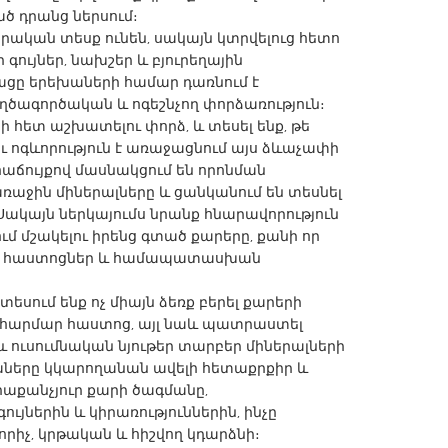
ած դրանց ներսում։
ական տեսք ունեն, սակայն կտրվելուց հետո
գույներ, նախշեր և բյուրեղային
թացը երեխաների համար դառնում է
ծագործական և ոգեշնչող փորձառություն։
ի հետ աշխատելու փորձ, և տեսել ենք, թե
X
Baltimore, MD
Boston, MA
ու ոգևորություն է առաջացնում այս ձևաչափի
 IL
Cleveland, OH
Detroit, MI
աճույքով մասնակցում են որոնման
առաջին միներալները և ցանկանում են տեսնել
own, MA
Gloucester, MA
Hamilton-Wenham,
Սակայն ներկայումս նրանք հնարավորություն
les, CA
Miami, FL
New York City, NY
մ մշակելու իրենց գտած քարերը, քանի որ
 հաստոցներ և համապատասխան
nneapolis, MN
Oahu, HI
Orlando, FL
h, PA
Portland, OR
Poughkeepsie, NY
ում ենք ոչ միայն ձեռք բերել քարերի
հարմար հաստոց, այլ նաև պատրաստել
nio, TX
San Francisco, CA
San Jose, CA
 ուսումնական նյութեր տարբեր միներալների
աները կկարողանան ավելի հետաքրքիր և
nd, IN
St. Paul, MN
State College, PA
րաքանչյուր քարի ծագմանը,
ւյներին և կիրառություններին, ինչը
րիչ, կրթական և հիշվող կդարձնի։