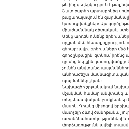
UNITED KINGDOM
թե ինչ գեղեցկություն է թաքնվ
Շատ քարեր արտաքինից սովոր
Glasgow
բացահայտվում են զարմանալի 
կառուցվածքներ։ Այս գործըն
UNITED STATES
միաժամանակ գիտական, ստեղ
Մենք արդեն ունենք երեխաներ
Ann Arbor, MI
Austin, T
որքան մեծ հետաքրքրություն 
Cass Clay
Chicago,
գեոարշավը։ Երեխաները մեծ հ
գործընթացին, գտնում իրենց 
Gainesville, FL
Georget
դրանց ներքին կառուցվածքը։ 
Key West, FL
Los Ange
չունեն անվտանգ պայմաններու
անհրաժեշտ մասնագիտական
Newburyport, MA
North Mi
պայմաններ չկան։
Philadelphia, PA
Pittsburg
Նախագծի շրջանակում նախատես
մշակման համար անվտանգ և 
Rockport, MA
San Anto
տեղեկատվական բուկլետներ և
Seattle, WA
մասին։ Դրանց միջոցով երեխ
South Be
մատչելի ձևով ծանոթանալ յու
Westminster, MD
առանձնահատկություններին, գո
փորձառությունն ավելի տպավո