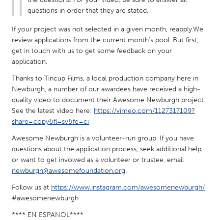
questions in order that they are stated.
Gainesville, FL
Georgetown, MA
Gloucester, MA
Hamilton-Wenham, MA
If your project was not selected in a given month, reapply.We
review applications from the current month's pool. But first,
Ipswich, MA
Key West, FL
get in touch with us to get some feedback on your
Los Angeles, CA
Miami, FL
application.
New York City, NY
Newburgh, NY
Thanks to Tincup Films, a local production company here in
Newburgh, a number of our awardees have received a high-
Newburyport, MA
North Minneapolis, MN
quality video to document their Awesome Newburgh project.
See the latest video here:
https://vimeo.com/1127317109?
Oahu, HI
Orlando, FL
share=copy&fl=sv&fe=ci
Peekskill, NY
Philadelphia, PA
Awesome Newburgh is a volunteer-run group. If you have
Pittsburgh, PA
Portland, OR
questions about the application process, seek additional help,
or want to get involved as a volunteer or trustee, email
Poughkeepsie, NY
Rhode Island
newburgh@awesomefoundation.org
.
Rockport, MA
San Antonio, TX
Follow us at
https://www.instagram.com/awesomenewburgh/
San Francisco, CA
San Jose, CA
#awesomenewburgh
Santa Cruz, CA
Seattle, WA
**** EN ESPANOL****