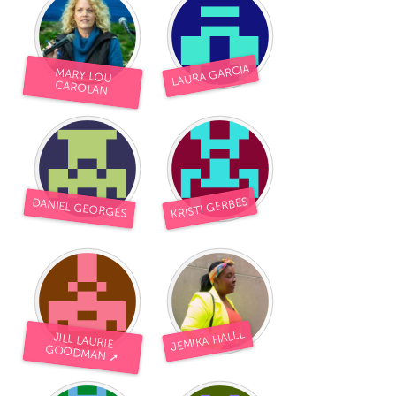
LAURA GARCIA
MARY LOU
CAROLAN
KRISTI GERBES
DANIEL GEORGES
JEMIKA HALLL
JILL LAURIE
GOODMAN ➚