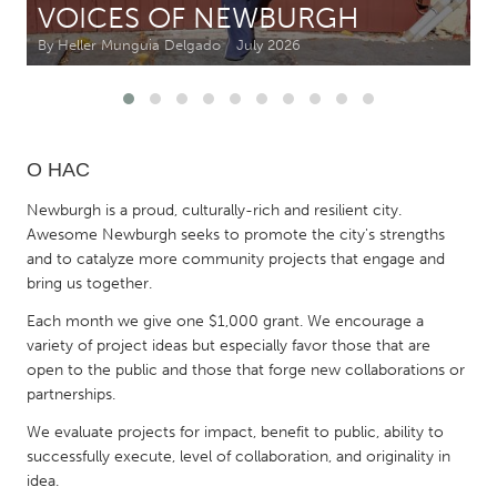
VOICES OF NEWBURGH
By Heller Munguia Delgado
July 2026
CANADA
Amherstburg
Kingston
Kitchener-Waterloo
New Glasgow
Newmarket
Ottawa
О НАС
South Shore
Toronto
Newburgh is a proud, culturally-rich and resilient city.
Awesome Newburgh seeks to promote the city's strengths
and to catalyze more community projects that engage and
MALAYSIA
bring us together.
Kuala Lumpur
Each month we give one $1,000 grant. We encourage a
variety of project ideas but especially favor those that are
NETHERLANDS
open to the public and those that forge new collaborations or
Leiden
Rotterdam
partnerships.
Utrecht
We evaluate projects for impact, benefit to public, ability to
successfully execute, level of collaboration, and originality in
idea.