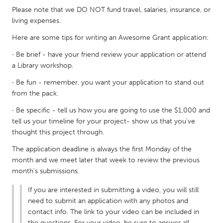
QATAR
Please note that we DO NOT fund travel, salaries, insurance, or
Qatar
living expenses.
Here are some tips for writing an Awesome Grant application:
SINGAPORE
· Be brief - have your friend review your application or attend
Singapore
a Library workshop.
· Be fun - remember, you want your application to stand out
UNITED KINGDOM
from the pack.
Glasgow
· Be specific - tell us how you are going to use the $1,000 and
tell us your timeline for your project- show us that you've
thought this project through.
UNITED STATES
The application deadline is always the first Monday of the
Ann Arbor, MI
Austin, TX
month and we meet later that week to review the previous
Baltimore, MD
Boston, MA
month's submissions.
Burlingame-San Mateo, CA
Cass Clay
If you are interested in submitting a video, you will still
Chicago, IL
Cleveland, OH
need to submit an application with any photos and
contact info. The link to your video can be included in
Detroit, MI
Durham, NC
the questions. For your video, be sure to answer all