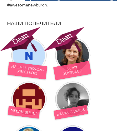
#awesomenewburgh.
НАШИ ПОПЕЧИТЕЛИ
NAOMI HERSSON-
JANET
ROSSBACH
RINGSKOG
ILYANA CAMPOS
MELVIN BUKIET