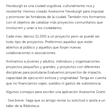
South Bend, IN
St. Paul, MN
Newburgh es una ciudad orgullosa, culturalmente rica y
resistente. Hemos creado Awesome Newburgh para impulsar
State College, PA
Washington, DC
y promover las fortalezas de la ciudad. También nos formamos
Westminster, MD
con el objetivo de catalizar más proyectos comunitarios que
involucren y unan a los ciudadanos.
UZBEKISTAN
Cada mes, damos $1,000 a un proyecto pero se puede ser
todo tipo de proyectos. Preferimos aquellos que están
Tashkent
abiertos al público y aquellos que forjan nuevas
colaboraciones o asociaciones.
Animamos a jóvenes y adultos, individuos y organizaciones,
proyectos pequeños y grandes, y proyectos con diferentes
disciplinas para postularse.Evaluamos proyectos de impacto,
capacidad de ejecución exitosa y originalidad. Tenga en cuenta
que no financiamos viajes, sueldos ni gastos de subsistencia.
Algunos consejos para escribir una aplicación Awesome Grant:
· Sea breve: haga que su amigo revise su solicitud o asista a un
taller de la Biblioteca.