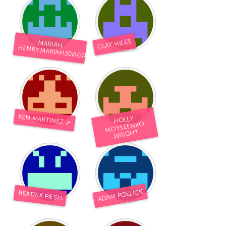
CLAY HILES
MARIAH
HENRY.MARIAH30@GMAIL.COM
KEN MARTINEZ ➚
HOLLY
MOYSEENKO
WRIGHT
ADAM POLLICK
BEATRIX PIESH