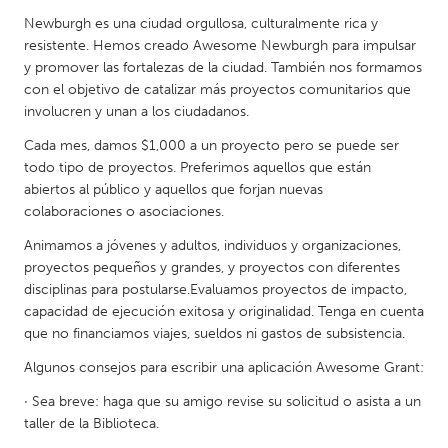
South Bend, IN
St. Paul, MN
Newburgh es una ciudad orgullosa, culturalmente rica y
resistente. Hemos creado Awesome Newburgh para impulsar
State College, PA
Washington, DC
y promover las fortalezas de la ciudad. También nos formamos
Westminster, MD
con el objetivo de catalizar más proyectos comunitarios que
involucren y unan a los ciudadanos.
UZBEKISTAN
Cada mes, damos $1,000 a un proyecto pero se puede ser
todo tipo de proyectos. Preferimos aquellos que están
Tashkent
abiertos al público y aquellos que forjan nuevas
colaboraciones o asociaciones.
Animamos a jóvenes y adultos, individuos y organizaciones,
proyectos pequeños y grandes, y proyectos con diferentes
disciplinas para postularse.Evaluamos proyectos de impacto,
capacidad de ejecución exitosa y originalidad. Tenga en cuenta
que no financiamos viajes, sueldos ni gastos de subsistencia.
Algunos consejos para escribir una aplicación Awesome Grant:
· Sea breve: haga que su amigo revise su solicitud o asista a un
taller de la Biblioteca.