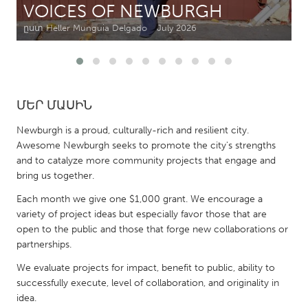
VOICES OF NEWBURGH
ըստ Heller Munguia Delgado
July 2026
CANADA
Amherstburg
Kingston
Kitchener-Waterloo
New Glasgow
Newmarket
Ottawa
ՄԵՐ ՄԱՍԻՆ
South Shore
Toronto
Newburgh is a proud, culturally-rich and resilient city.
Awesome Newburgh seeks to promote the city's strengths
and to catalyze more community projects that engage and
MALAYSIA
bring us together.
Kuala Lumpur
Each month we give one $1,000 grant. We encourage a
variety of project ideas but especially favor those that are
NETHERLANDS
open to the public and those that forge new collaborations or
Leiden
Rotterdam
partnerships.
Utrecht
We evaluate projects for impact, benefit to public, ability to
successfully execute, level of collaboration, and originality in
idea.