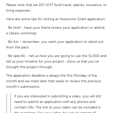
QATAR
Please note that we DO NOT fund travel, salaries, insurance, or
Qatar
living expenses.
Here are some tips for writing an Awesome Grant application:
SINGAPORE
· Be brief - have your friend review your application or attend
Singapore
a Library workshop.
· Be fun - remember, you want your application to stand out
UNITED KINGDOM
from the pack.
Glasgow
· Be specific - tell us how you are going to use the $1,000 and
tell us your timeline for your project- show us that you've
thought this project through.
UNITED STATES
The application deadline is always the first Monday of the
Ann Arbor, MI
Austin, TX
month and we meet later that week to review the previous
Baltimore, MD
Boston, MA
month's submissions.
Burlingame-San Mateo, CA
Cass Clay
If you are interested in submitting a video, you will still
Chicago, IL
Cleveland, OH
need to submit an application with any photos and
contact info. The link to your video can be included in
Detroit, MI
Durham, NC
the questions. For your video, be sure to answer all