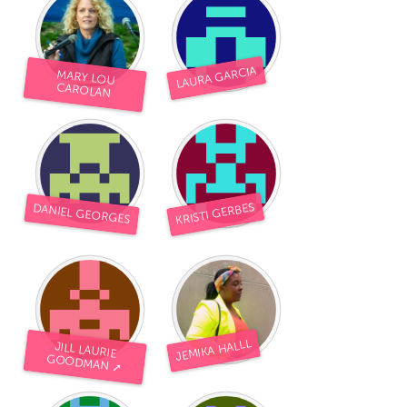
LAURA GARCIA
MARY LOU
CAROLAN
KRISTI GERBES
DANIEL GEORGES
JEMIKA HALLL
JILL LAURIE
GOODMAN ➚