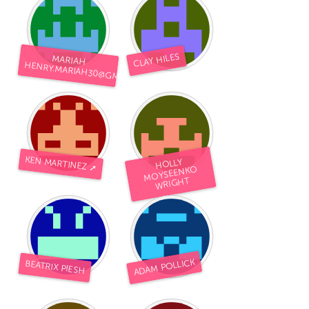
CLAY HILES
MARIAH
HENRY.MARIAH30@GMAIL.COM
KEN MARTINEZ ➚
HOLLY
MOYSEENKO
WRIGHT
ADAM POLLICK
BEATRIX PIESH