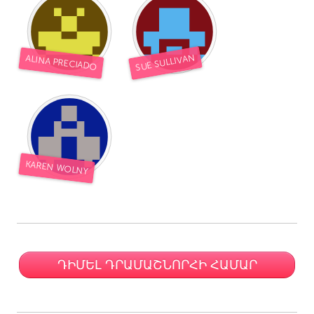
SUE SULLIVAN
ALINA PRECIADO
KAREN WOLNY
ԴԻՄԵԼ ԴՐԱՄԱՇՆՈՐՀԻ ՀԱՄԱՐ