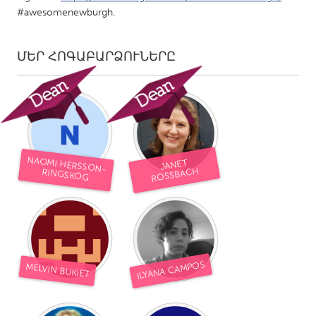
#awesomenewburgh.
ՄԵՐ ՀՈԳԱԲԱՐՁՈՒՆԵՐԸ
NAOMI HERSSON-
JANET
ROSSBACH
RINGSKOG
ILYANA CAMPOS
MELVIN BUKIET