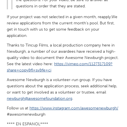
questions in order that they are stated.
Gainesville, FL
Georgetown, MA
Gloucester, MA
Hamilton-Wenham, MA
If your project was not selected in a given month, reapply.We
review applications from the current month's pool. But first,
Ipswich, MA
Key West, FL
get in touch with us to get some feedback on your
Los Angeles, CA
Miami, FL
application.
New York City, NY
Newburgh, NY
Thanks to Tincup Films, a local production company here in
Newburgh, a number of our awardees have received a high-
Newburyport, MA
North Minneapolis, MN
quality video to document their Awesome Newburgh project.
See the latest video here:
https://vimeo.com/1127317109?
Oahu, HI
Orlando, FL
share=copy&fl=sv&fe=ci
Peekskill, NY
Philadelphia, PA
Awesome Newburgh is a volunteer-run group. If you have
Pittsburgh, PA
Portland, OR
questions about the application process, seek additional help,
or want to get involved as a volunteer or trustee, email
Poughkeepsie, NY
Rhode Island
newburgh@awesomefoundation.org
.
Rockport, MA
San Antonio, TX
Follow us at
https://www.instagram.com/awesomenewburgh/
San Francisco, CA
San Jose, CA
#awesomenewburgh
Santa Cruz, CA
Seattle, WA
**** EN ESPANOL****