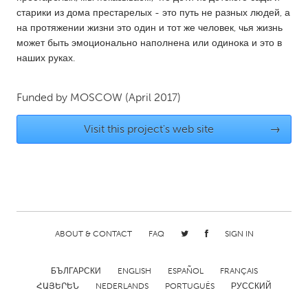
старики из дома престарелых - это путь не разных людей, а
Gainesville, FL
Georgetown, MA
на протяжении жизни это один и тот же человек, чья жизнь
Gloucester, MA
Hamilton-Wenham, MA
может быть эмоционально наполнена или одинока и это в
наших руках.
Ipswich, MA
Key West, FL
Los Angeles, CA
Miami, FL
Funded by
MOSCOW
(April 2017)
New York City, NY
Newburgh, NY
Visit this project's web site
→
Newburyport, MA
North Minneapolis, MN
Oahu, HI
Orlando, FL
Peekskill, NY
Philadelphia, PA
Pittsburgh, PA
Portland, OR
Poughkeepsie, NY
Rhode Island
ABOUT & CONTACT
FAQ
SIGN IN
Rockport, MA
San Antonio, TX
БЪЛГАРСКИ
ENGLISH
ESPAÑOL
FRANÇAIS
San Francisco, CA
San Jose, CA
ՀԱՅԵՐԵՆ
NEDERLANDS
PORTUGUÊS
РУССКИЙ
Santa Cruz, CA
Seattle, WA