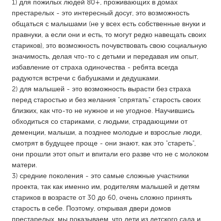
QATAR
1) для пожилых людей 80+, проживающих в домах
престарелых - это интересный досуг, это возможность
Qatar
общаться с малышами (не у всех есть собственные внуки и
правнуки, а если они и есть, то могут редко навещать своих
SINGAPORE
стариков), это возможность почувствовать свою социальную
значимость, делая что-то с детьми и передавая им опыт,
Singapore
избавление от страха одиночества - ребята всегда
радуются встречи с бабушками и дедушками.
2) для малышей - это возможность вырасти без страха
UNITED KINGDOM
перед старостью и без желания "спрятать" старость своих
Glasgow
близких, как что-то не нужное и не угодное. Научившись
обходиться со стариками, с людьми, страдающими от
деменции, малыши, а позднее молодые и взрослые люди,
UNITED STATES
смотрят в будущее проще - они знают, как это "стареть",
Ann Arbor, MI
Austin, TX
они прошли этот опыт и впитали его разве что не с молоком
Baltimore, MD
матери.
Boston, MA
3) средние поколения - это самые сложные участники
Burlingame-San Mateo, CA
Cass Clay
проекта, так как именно им, родителям малышей и детям
стариков в возрасте от 30 до 60, очень сложно принять
Chicago, IL
Cleveland, OH
старость в себе. Поэтому, открывая двери домов
Detroit, MI
Durham, NC
престарелых, мы показываем, что дети из детского сада и