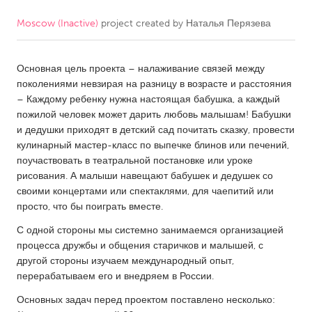
Moscow (Inactive)
project created by
Наталья Перязева
CANADA
Amherstburg
Kingston
Основная цель проекта – налаживание связей между
Kitchener-Waterloo
New Glasgow
поколениями невзирая на разницу в возрасте и расстояния
Newmarket
Ottawa
– Каждому ребенку нужна настоящая бабушка, а каждый
пожилой человек может дарить любовь малышам! Бабушки
South Shore
Toronto
и дедушки приходят в детский сад почитать сказку, провести
кулинарный мастер-класс по выпечке блинов или печений,
поучаствовать в театральной постановке или уроке
MALAYSIA
рисования. А малыши навещают бабушек и дедушек со
Kuala Lumpur
своими концертами или спектаклями, для чаепитий или
просто, что бы поиграть вместе.
NETHERLANDS
С одной стороны мы системно занимаемся организацией
процесса дружбы и общения старичков и малышей, с
Leiden
Rotterdam
другой стороны изучаем международный опыт,
Utrecht
перерабатываем его и внедряем в России.
Основных задач перед проектом поставлено несколько: