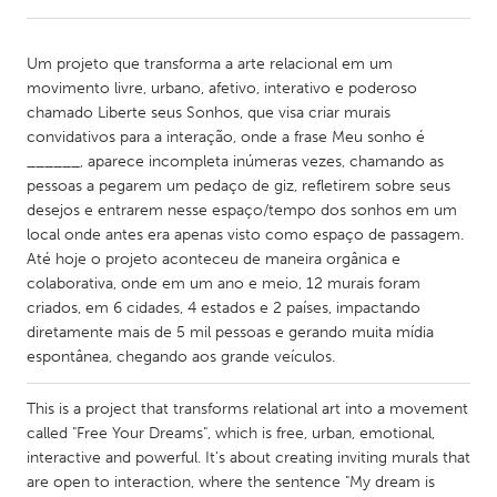
CANADA
Um projeto que transforma a arte relacional em um
Amherstburg
Kingston
movimento livre, urbano, afetivo, interativo e poderoso
chamado Liberte seus Sonhos, que visa criar murais
Kitchener-Waterloo
New Glasgow
convidativos para a interação, onde a frase Meu sonho é
Newmarket
Ottawa
______, aparece incompleta inúmeras vezes, chamando as
pessoas a pegarem um pedaço de giz, refletirem sobre seus
South Shore
Toronto
desejos e entrarem nesse espaço/tempo dos sonhos em um
local onde antes era apenas visto como espaço de passagem.
Até hoje o projeto aconteceu de maneira orgânica e
MALAYSIA
colaborativa, onde em um ano e meio, 12 murais foram
Kuala Lumpur
criados, em 6 cidades, 4 estados e 2 países, impactando
diretamente mais de 5 mil pessoas e gerando muita mídia
espontânea, chegando aos grande veículos.
NETHERLANDS
Leiden
Rotterdam
This is a project that transforms relational art into a movement
Utrecht
called "Free Your Dreams", which is free, urban, emotional,
interactive and powerful. It's about creating inviting murals that
are open to interaction, where the sentence "My dream is