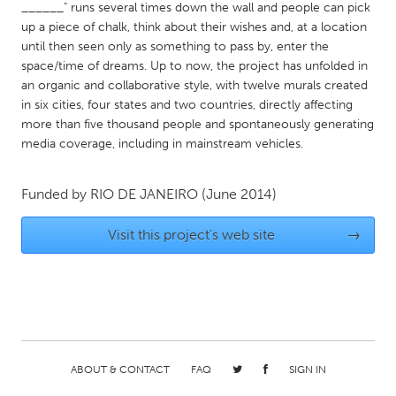
QATAR
______" runs several times down the wall and people can pick
Qatar
up a piece of chalk, think about their wishes and, at a location
until then seen only as something to pass by, enter the
space/time of dreams. Up to now, the project has unfolded in
SINGAPORE
an organic and collaborative style, with twelve murals created
in six cities, four states and two countries, directly affecting
Singapore
more than five thousand people and spontaneously generating
media coverage, including in mainstream vehicles.
UNITED KINGDOM
Glasgow
Funded by
RIO DE JANEIRO
(June 2014)
Visit this project's web site
→
UNITED STATES
Ann Arbor, MI
Austin, TX
Baltimore, MD
Boston, MA
Burlingame-San Mateo, CA
Cass Clay
Chicago, IL
Cleveland, OH
ABOUT & CONTACT
FAQ
SIGN IN
Detroit, MI
Durham, NC