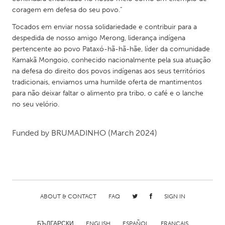
coragem em defesa do seu povo."
Gainesville, FL
Georgetown, MA
Tocados em enviar nossa solidariedade e contribuir para a
Gloucester, MA
Hamilton-Wenham, MA
despedida de nosso amigo Merong, liderança indígena
Ipswich, MA
Key West, FL
pertencente ao povo Pataxó-hã-hã-hãe, líder da comunidade
Kamakã Mongoio, conhecido nacionalmente pela sua atuação
Los Angeles, CA
Miami, FL
na defesa do direito dos povos indígenas aos seus territórios
New York City, NY
Newburgh, NY
tradicionais, enviamos uma humilde oferta de mantimentos
para não deixar faltar o alimento pra tribo, o café e o lanche
Newburyport, MA
North Minneapolis, MN
no seu velório.
Oahu, HI
Orlando, FL
Peekskill, NY
Philadelphia, PA
Funded by
BRUMADINHO
(March 2024)
Pittsburgh, PA
Portland, OR
Poughkeepsie, NY
Rhode Island
Rockport, MA
San Antonio, TX
ABOUT & CONTACT
FAQ
SIGN IN
San Francisco, CA
San Jose, CA
Santa Cruz, CA
Seattle, WA
БЪЛГАРСКИ
ENGLISH
ESPAÑOL
FRANÇAIS