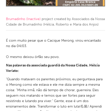
CANADA
Amherstburg
Kingston
Brumadinho (Inactive)
project created by
Associados da Nossa
Cidade de Brumadinho (Hélcia, Roberto e Maria dos Anjos)
Kitchener-Waterloo
New Glasgow
Newmarket
Ottawa
É com muito pesar que o Cacique Merong, virou encantado
South Shore
Toronto
no dia 04/03.
O mesmo deixou órfão seu povo.
MALAYSIA
Nas palavras da associada guardiã da Nossa Cidade, Hélcia
Kuala Lumpur
Veriato:
"Quando matavam os parentes próximos, eu perguntava para
NETHERLANDS
o Merong como ele estava e ele me dizia sempre a mesma
Leiden
Rotterdam
coisa: "Minha irmã, não dá tempo de chorar, guerreira. Eles
seguem nos matando e temos que ser fortes para seguir
Utrecht
resistindo e lutando pra viver." Gente, esse é um dos
ensinamentos dele. Transformar o luto em luta!💪🏼/ Aprendi