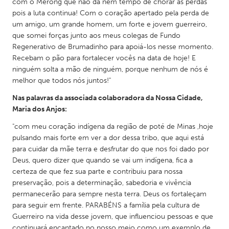
QATAR
com o Merong que não dá nem tempo de chorar as perdas
pois a luta continua! Com o coração apertado pela perda de
Qatar
um amigo, um grande homem, um forte e jovem guerreiro,
que somei forças junto aos meus colegas de Fundo
Regenerativo de Brumadinho para apoiá-los nesse momento.
SINGAPORE
Recebam o pão para fortalecer vocês na data de hoje! E
Singapore
ninguém solta a mão de ninguém, porque nenhum de nós é
melhor que todos nós juntos!"
UNITED KINGDOM
Nas palavras da associada colaboradora da Nossa Cidade,
Glasgow
Maria dos Anjos:
"com meu coração indígena da região de poté de Minas ,hoje
pulsando mais forte em ver a dor dessa tribo, que aqui está
UNITED STATES
para cuidar da mãe terra e desfrutar do que nos foi dado por
Ann Arbor, MI
Austin, TX
Deus, quero dizer que quando se vai um indígena, fica a
Baltimore, MD
Boston, MA
certeza de que fez sua parte e contribuiu para nossa
preservação, pois a determinação, sabedoria e vivência
Burlingame-San Mateo, CA
Cass Clay
permanecerão para sempre nesta terra. Deus os fortaleçam
para seguir em frente. PARABÉNS a família pela cultura de
Chicago, IL
Cleveland, OH
Guerreiro na vida desse jovem, que influenciou pessoas e que
Detroit, MI
Durham, NC
continuará encantado no nosso meio como um exemplo de