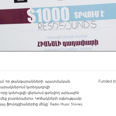
Kitchener-Waterloo
New Glasgow
hore
Toronto
am
Utrecht
Funded 
ում, որ թանգարանների, պատմական
պարակներում կտեղադրվի
որը կսնուցվի վերևում գտնվող արևային
 մեջ բարձրախոս։ Կոճակների օգնությամբ
 ֆունկցիաներից մեկը՝ Radio Music Stories