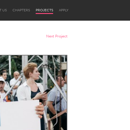
T US
CHAPTERS
PROJECTS
APPLY
Next Project
Newcastle