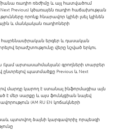
 կմիանա ռադիո ռեժիմը և այլ հատվածում
 Next Previous) կծառայեն ռադիո հաճախության
ունները որոնք հնարավոր կլինի լսել կլինեն
ային և մանկական ռադիոների
X
Baltimore, MD
Boston, MA
բեր հայրենասիրական երգեր և դասական
րելով երաժշտությունը վերը նշված երկու
 IL
Cleveland, OH
Detroit, MI
own, MA
Gloucester, MA
Hamilton-Wenham,
լ հա (կամ արտասահմանյան) գրողների տարբեր
 ընտրելով պատմածքը Previous և Next
les, CA
Miami, FL
New York City, NY
nneapolis, MN
Oahu, HI
Orlando, FL
մելով մարդը կարող է ստանալ ինֆորմացիա այն
h, PA
Portland, OR
Poughkeepsie, NY
 է մեր սարքը և այս ֆունկցիան նայեվ
րավորություն (AM RU EN կոճակների
nio, TX
San Francisco, CA
San Jose, CA
nd, IN
St. Paul, MN
State College, PA
ի նաև պտտվող ձայնի կարգավորիչ որպեսզի
յունը