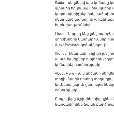
Radio - սեղմելով այս կոճակը
UNITED KINGDOM
գտնվող երկու այլ կոճակները (
Glasgow
կարգավորիչներ իսկ հաճախությ
ընտրված նախորոք (մշակույթ
հաճախություններ)
UNITED STATES
Ann Arbor, MI
Austin, T
Music - կարող ենք լսել տար
գործիչների կատարումներ ընտ
Cass Clay
Chicago,
(Next Previous) կոճակներով։
Gainesville, FL
Georget
Stories -հնարավոր կլինի լսե
Key West, FL
պատմվածքներ հայերեն լեզվով
Los Ange
կոճակների օգնությամբ
Newburyport, MA
North Mi
About Here - այս կոճակը սեղ
Philadelphia, PA
Pittsburg
տեղի մասին որտեղ տեղադրված
կունենա լեզուն ընտրելու հնա
Rockport, MA
San Anto
օգնությամբ)
Seattle, WA
South Be
Բացի վերը նշվածներից կլին
Westminster, MD
կարգավորենք ձայնի բարձրութ