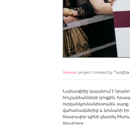
Amherstburg
Kingston
Ottawa
South S
MALAYSIA
Kuala Lumpur
NETHERLANDS
Leiden
Rotterd
Yerevan
project created by
Դավիթ
QATAR
Qatar
Նախագիծը կայանում է նրան
հուշարձանների կողքին, հրա
ուղղանկյունանիստաձև սարք, 
SINGAPORE
վահանակներից և կունանի իր
Singapore
հնարավոր կլինի ընտրել հետևյալ
AboutHere: