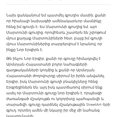
CANADA
Նախ ցանկանում եմ պատմել գյուղիս մասին, քանի
Amherstburg
Kingston
որ հիանալի նախագծի ամենակարևոր մասնիկը
հենց իմ գյուղն է։ Ես Մարտունի գյուղից եմ, այո
Kitchener-Waterloo
New Glasgow
Մարտունի գյուղից, որովհետև շատերն են շփոթում
Newmarket
Ottawa
մյուս քաղաք Մարտունիների հետ, բայց իմ գյուղի
մյուս Մարտունիներից տարբերվում է նրանով, որ
South Shore
Toronto
ինքը Նոր Էրգիրն է,
Թե ինչու Նոր Էրգիր, քանի որ գյուղը հիմադրվել է
MALAYSIA
Արմտյան Հայաստանի բոլոր նահագների
Kuala Lumpur
գաղթականների կողմից և քանի որ Արմտյան
Հայաստանի ժողովուրդը սիրում էր իրեն անվանել
Էրգիր, իսկ Մարտունի գյուղի բնակիչները հենց
NETHERLANDS
Էրգրեցիներն են, այդ իսկ պատճառով սիրում ենք
Leiden
Rotterdam
ասել որ Մարտունի գյուղը նոր էրգիրն է, որպեսզի
ժառանգած մշակույթն ու կոլորիտը պահպանվի և
Utrecht
տարածվի, գյուղը դարձնել մշակութային StreetArt-երի
գյուղ, որտեղ ամեն մի նկարը իր մեջ մի նահանգ
կպարունակի։