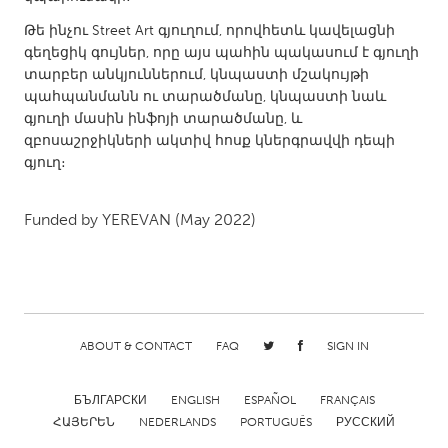
QATAR
Qatar
Թե ինչու Street Art գյուղում, որովհետև կավելացնի
գեղեցիկ գույներ, որը այս պահին պակասում է գյուղի
տարբեր անկյուններում, կնպաստի մշակույթի
SINGAPORE
պահպանմանն ու տարածմանը, կնպաստի նաև
գյուղի մասին ինֆոյի տարածմանը, և
Singapore
զբոսաշրջիկների ակտիվ հոսք կներգրավվի դեպի
գյուղ։
UNITED KINGDOM
Glasgow
Funded by
YEREVAN
(May 2022)
UNITED STATES
Ann Arbor, MI
Austin, TX
Baltimore, MD
Boston, MA
ABOUT & CONTACT
FAQ
SIGN IN
Burlingame-San Mateo, CA
Cass Clay
БЪЛГАРСКИ
ENGLISH
ESPAÑOL
FRANÇAIS
Chicago, IL
Cleveland, OH
ՀԱՅԵՐԵՆ
NEDERLANDS
PORTUGUÊS
РУССКИЙ
Detroit, MI
Durham, NC