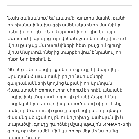
CANADA
Նախ ցանկանում եմ պատմել գյուղիս մասին, քանի
Amherstburg
Kingston
որ հիանալի նախագծի ամենակարևոր մասնիկը
հենց իմ գյուղն է։ Ես Մարտունի գյուղից եմ, այո
Kitchener-Waterloo
New Glasgow
Մարտունի գյուղից, որովհետև շատերն են շփոթում
Newmarket
Ottawa
մյուս քաղաք Մարտունիների հետ, բայց իմ գյուղի
մյուս Մարտունիներից տարբերվում է նրանով, որ
South Shore
Toronto
ինքը Նոր Էրգիրն է,
Թե ինչու Նոր Էրգիր, քանի որ գյուղը հիմադրվել է
MALAYSIA
Արմտյան Հայաստանի բոլոր նահագների
Kuala Lumpur
գաղթականների կողմից և քանի որ Արմտյան
Հայաստանի ժողովուրդը սիրում էր իրեն անվանել
Էրգիր, իսկ Մարտունի գյուղի բնակիչները հենց
NETHERLANDS
Էրգրեցիներն են, այդ իսկ պատճառով սիրում ենք
Leiden
Rotterdam
ասել որ Մարտունի գյուղը նոր էրգիրն է, որպեսզի
ժառանգած մշակույթն ու կոլորիտը պահպանվի և
Utrecht
տարածվի, գյուղը դարձնել մշակութային StreetArt-երի
գյուղ, որտեղ ամեն մի նկարը իր մեջ մի նահանգ
կպարունակի։