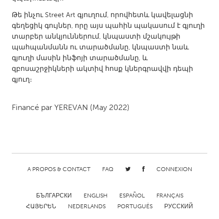
QATAR
Qatar
Թե ինչու Street Art գյուղում, որովհետև կավելացնի
գեղեցիկ գույներ, որը այս պահին պակասում է գյուղի
տարբեր անկյուններում, կնպաստի մշակույթի
SINGAPORE
պահպանմանն ու տարածմանը, կնպաստի նաև
գյուղի մասին ինֆոյի տարածմանը, և
Singapore
զբոսաշրջիկների ակտիվ հոսք կներգրավվի դեպի
գյուղ։
UNITED KINGDOM
Glasgow
Financé par
YEREVAN
(May 2022)
UNITED STATES
Ann Arbor, MI
Austin, TX
Baltimore, MD
Boston, MA
A PROPOS & CONTACT
FAQ
CONNEXION
Burlingame-San Mateo, CA
Cass Clay
БЪЛГАРСКИ
ENGLISH
ESPAÑOL
FRANÇAIS
Chicago, IL
Cleveland, OH
ՀԱՅԵՐԵՆ
NEDERLANDS
PORTUGUÊS
РУССКИЙ
Detroit, MI
Durham, NC