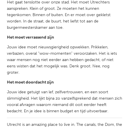
Het gaat tenslotte over onze stad. Het moet Utrechters
Gainesville, FL
Georgetown, MA
aanspreken. Klein of groot. Ze moeten het kunnen
tegenkomen. Binnen of buiten. En er moet over gekletst
Gloucester, MA
Hamilton-Wenham, MA
worden. In de straat, de buurt, het liefst tot aan de
Ipswich, MA
Key West, FL
burgermeesterskamer aan toe.
Los Angeles, CA
Miami, FL
Het moet verrassend zijn
New York City, NY
Newburgh, NY
Jouw idee moet nieuwsgierigheid opwekken. Prikkelen,
verbazen, overal “wow-momenten” veroorzaken. Het is iets
Newburyport, MA
North Minneapolis, MN
waar mensen nog niet eerder aan hebben gedacht, of niet
Oahu, HI
Orlando, FL
eens wisten dat het mogelijk was. Denk groot. Nee, nog
groter.
Peekskill, NY
Philadelphia, PA
Het moet doordacht zijn
Pittsburgh, PA
Portland, OR
Jouw idee getuigt van lef, zelfvertrouwen, en een soort
Poughkeepsie, NY
Rhode Island
slimmigheid. Het lijkt bijna zo vanzelfsprekend dat mensen zich
Rockport, MA
San Antonio, TX
vooral afvragen waarom niemand dit ooit eerder heeft
bedacht. En je idee is binnen budget en tijd uitvoerbaar.
San Francisco, CA
San Jose, CA
Santa Cruz, CA
Seattle, WA
Utrecht is an amazing place to live in. The canals, the Dom, the