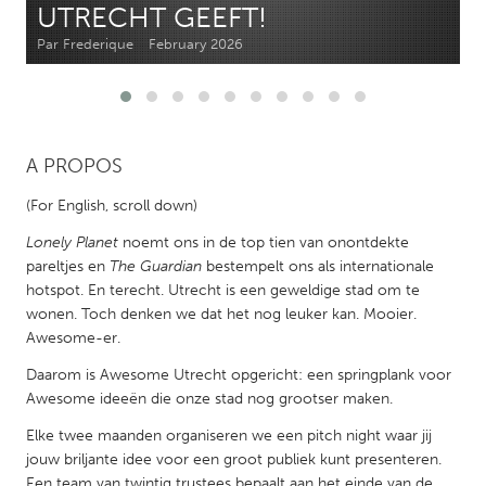
UTRECHT GEEFT!
Par Frederique
February 2026
CANADA
Amherstburg
Kingston
Kitchener-Waterloo
New Glasgow
Newmarket
Ottawa
A PROPOS
South Shore
Toronto
(For English, scroll down)
Lonely Planet
noemt ons in de top tien van onontdekte
MALAYSIA
pareltjes en
The Guardian
bestempelt ons als internationale
Kuala Lumpur
hotspot. En terecht. Utrecht is een geweldige stad om te
wonen. Toch denken we dat het nog leuker kan. Mooier.
Awesome-er.
NETHERLANDS
Daarom is Awesome Utrecht opgericht: een springplank voor
Leiden
Rotterdam
Awesome ideeën die onze stad nog grootser maken.
Utrecht
Elke twee maanden organiseren we een pitch night waar jij
jouw briljante idee voor een groot publiek kunt presenteren.
Een team van twintig trustees bepaalt aan het einde van de