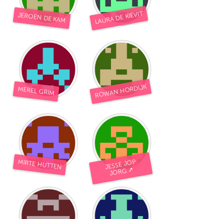
LAURA DE KIEVIT
JEROEN DE KAM
ROWAN HORDIJK
MEREL GRIM
MIRTE HUTTEN
JESSE JOP
JORG ➚