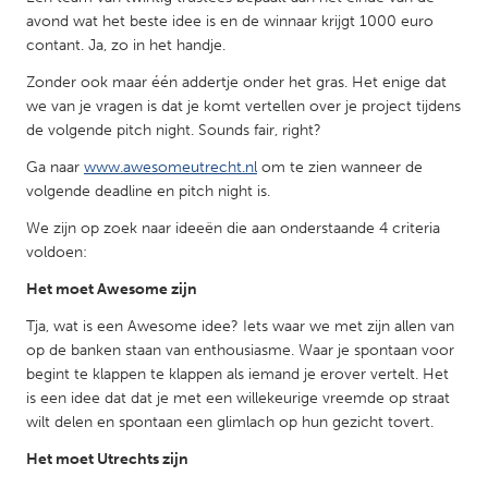
QATAR
avond wat het beste idee is en de winnaar krijgt 1000 euro
Qatar
contant. Ja, zo in het handje.
Zonder ook maar één addertje onder het gras. Het enige dat
SINGAPORE
we van je vragen is dat je komt vertellen over je project tijdens
de volgende pitch night. Sounds fair, right?
Singapore
Ga naar
www.awesomeutrecht.nl
om te zien wanneer de
volgende deadline en pitch night is.
UNITED KINGDOM
We zijn op zoek naar ideeën die aan onderstaande 4 criteria
Glasgow
voldoen:
Het moet Awesome zijn
UNITED STATES
Tja, wat is een Awesome idee? Iets waar we met zijn allen van
Ann Arbor, MI
Austin, TX
op de banken staan van enthousiasme. Waar je spontaan voor
Baltimore, MD
Boston, MA
begint te klappen te klappen als iemand je erover vertelt. Het
is een idee dat dat je met een willekeurige vreemde op straat
Burlingame-San Mateo, CA
Cass Clay
wilt delen en spontaan een glimlach op hun gezicht tovert.
Chicago, IL
Cleveland, OH
Het moet Utrechts zijn
Detroit, MI
Durham, NC