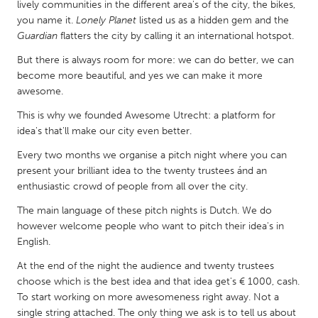
lively communities in the different area's of the city, the bikes,
South Bend, IN
St. Paul, MN
you name it.
Lonely Planet
listed us as a hidden gem and the
State College, PA
Guardian
flatters the city by calling it an international hotspot.
Washington, DC
Westminster, MD
But there is always room for more: we can do better, we can
become more beautiful, and yes we can make it more
awesome.
UZBEKISTAN
This is why we founded Awesome Utrecht: a platform for
Tashkent
idea's that'll make our city even better.
Every two months we organise a pitch night where you can
present your brilliant idea to the twenty trustees ánd an
enthusiastic crowd of people from all over the city.
The main language of these pitch nights is Dutch. We do
however welcome people who want to pitch their idea's in
English.
At the end of the night the audience and twenty trustees
choose which is the best idea and that idea get's € 1000, cash.
To start working on more awesomeness right away. Not a
single string attached. The only thing we ask is to tell us about