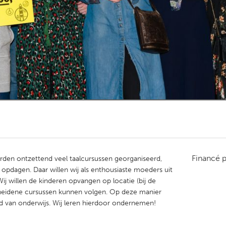
Kitchener-Waterloo
New Glasgow
hore
Toronto
am
Utrecht
Financé 
orden ontzettend veel taalcursussen georganiseerd,
pdagen. Daar willen wij als enthousiaste moeders uit
j willen de kinderen opvangen op locatie (bij de
heidene cursussen kunnen volgen. Op deze manier
id van onderwijs. Wij leren hierdoor ondernemen!