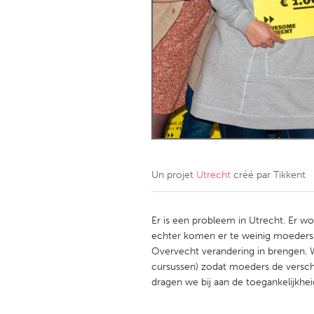
Amherstburg
Kingston
Ottawa
South S
MALAYSIA
Kuala Lumpur
NETHERLANDS
Leiden
Rotterd
Un projet
Utrecht
créé par
Tikkent
QATAR
Qatar
Er is een probleem in Utrecht. Er w
echter komen er te weinig moeders o
Overvecht verandering in brengen. Wi
SINGAPORE
cursussen) zodat moeders de versc
Singapore
dragen we bij aan de toegankelijkhe