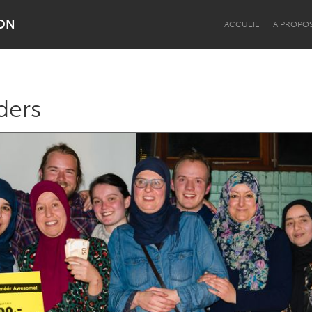
ON
ACCUEIL
A PROPO
ders
Dragon Dreaming
On the Water
Lake Mac
Lower Hunter