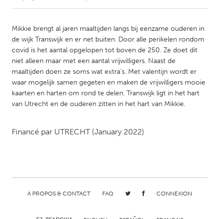
CANADA
Mikkie brengt al jaren maaltijden langs bij eenzame ouderen in
Amherstburg
Kingston
de wijk Transwijk en er net buiten. Door alle perikelen rondom
covid is het aantal opgelopen tot boven de 250. Ze doet dit
Kitchener-Waterloo
New Glasgow
niet alleen maar met een aantal vrijwilligers. Naast de
Newmarket
Ottawa
maaltijden doen ze soms wat extra's. Met valentijn wordt er
waar mogelijk samen gegeten en maken de vrijwilligers mooie
South Shore
Toronto
kaarten en harten om rond te delen. Transwijk ligt in het hart
van Utrecht en de ouderen zitten in het hart van Mikkie.
MALAYSIA
Kuala Lumpur
Financé par
UTRECHT
(January 2022)
NETHERLANDS
Leiden
Rotterdam
Utrecht
A PROPOS & CONTACT
FAQ
CONNEXION