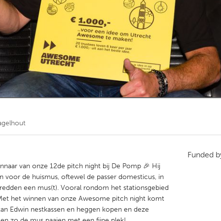
Kitchener-Waterloo
New Glasgow
hore
Toronto
am
Utrecht
agelhout
Funded 
innaar van onze 12de pitch night bij De Pomp 🎉 Hij
voor de huismus, oftewel de passer domesticus, in
 redden een mus(t). Vooral rondom het stationsgebied
 Met het winnen van onze Awesome pitch night komt
 kan Edwin nestkassen en heggen kopen en deze
en zo de mus paaien met een fijne plek!