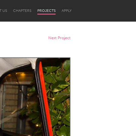
T US
CHAPTERS
PROJECTS
APPLY
Next Project
Newcastle