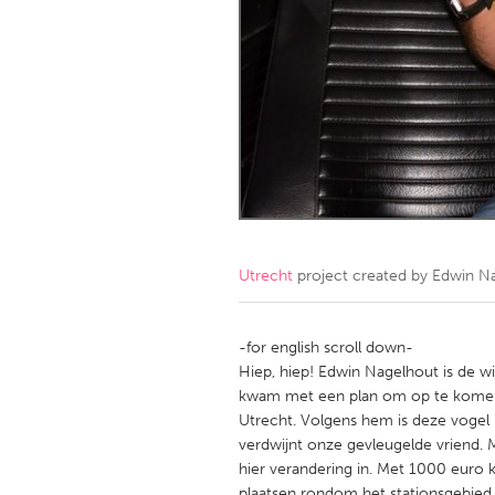
Amherstburg
Kingston
Ottawa
South S
MALAYSIA
Kuala Lumpur
NETHERLANDS
Leiden
Rotterd
Utrecht
project created by
Edwin N
QATAR
Qatar
-for english scroll down-
Hiep, hiep! Edwin Nagelhout is de w
kwam met een plan om op te komen 
SINGAPORE
Utrecht. Volgens hem is deze vogel
Singapore
verdwijnt onze gevleugelde vriend.
hier verandering in. Met 1000 euro
plaatsen rondom het stationsgebied 