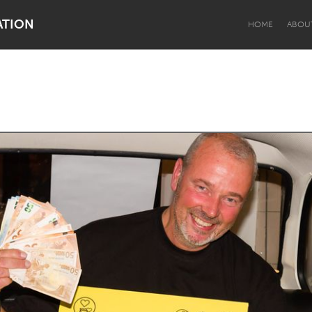
ATION
HOME
ABOU
Dragon Dreaming
On the Water
Lake Mac
Lower Hunter