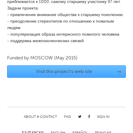
QATAR
приближается к 1000, самому старшему участнику 97 лет.
Задачи проекта:
Qatar
- привлечение внимание общества к старшему поколению
- преодоление стереотипов по отношению к пожилым
SINGAPORE
людям
- популяризация образа интересного пожилого человека
Singapore
- поддержка межпоколенческих связей
UNITED KINGDOM
Funded by
MOSCOW
(May 2015)
Glasgow
Visit this project's web site
→
UNITED STATES
Ann Arbor, MI
Austin, TX
Baltimore, MD
Boston, MA
Burlingame-San Mateo, CA
Cass Clay
ABOUT & CONTACT
FAQ
SIGN IN
Chicago, IL
Cleveland, OH
Detroit, MI
Durham, NC
БЪЛГАРСКИ
ENGLISH
ESPAÑOL
FRANÇAIS