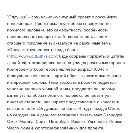
CANADA
"Олдушка" - социально-культурный проект о российских
Amherstburg
Kingston
пенсионерах. Проект исследует образ современного
пожилого человека, его самобытность, особенности
Kitchener-Waterloo
New Glasgow
национального колорита, даёт возможность людям
Newmarket
Ottawa
старшего поколения высказаться на различные темы.
«Олдушка» существует в виде блога
South Shore
Toronto
(
http://www.oldushka.com/
), где собраны портреты и цитаты
людей, сфотографированных на улицах различных городов.
Критерием отбора героев является возраст (60+) и
MALAYSIA
фактурная внешность - яркий образ, выразительное лицо,
Kuala Lumpur
интересный костюм. Тема возраста в проекте подаётся
через концепцию уличной моды, предлагая по-новому
взглянуть на образ пожилого человека, репрезентует
NETHERLANDS
понятие старости, расширяет представление о красоте и
Leiden
Rotterdam
возрасте. Блог «Олдушка» появился 4 года назад в Омске,
на сегодняшний день его география охватывает 6 городов:
Utrecht
Омск, Москва, Санкт-Петербург, Ижевск, Ульяновск, Пермь.
Число людей, сфотографированных для проекта,