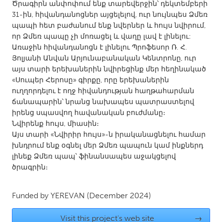
QATAR
Ծրագիրն անփոփում ենք տարեվերջին՝ դեկտեմբերի
31-ին, հիվանդանոցներ այցելելով, ուր նույնպես Ձմեռ
Qatar
պապի հետ բաժանում ենք նվերներ և հույս նվիրում,
որ Ձմեռ պապը չի մոռացել և վաղը լավ է լինելու:
SINGAPORE
Առաջին հիվանդանոցն է լինելու Պրոֆեսոր Ռ․ Հ․
Յոլյանի Անվան Արյունաբանական Կենտրոնը, ուր
Singapore
այս տարի երեխաներին նվիրեցինք մեր հեղինակած
«Սուպեր Հերոսը» գիրքը, որը երեխաներին
UNITED KINGDOM
ուղղորդելու է ողջ հիվանդության հաղթահարման
ճանապարին՝ նրանց նախապես պատրաստելով
Glasgow
իրենց սպասվող հավանական բուժմանը։
Նվիրենք հույս, միասին։
Այս տարի «Նվիրիր հույս»-ն իրականացնելու համար
UNITED STATES
խնդրում ենք օգնել մեր Ձմեռ պապուն կամ ինքներդ
Ann Arbor, MI
Austin, TX
լինեք Ձմեռ պապ՝ ֆինանսապես աջակցելով
Baltimore, MD
Boston, MA
ծրագրին։
Burlingame-San Mateo, CA
Cass Clay
Funded by
YEREVAN
(December 2024)
Chicago, IL
Cleveland, OH
Detroit, MI
Durham, NC
Visit this project's web site
→