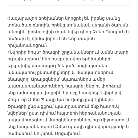
CANADA
Հազարավոր երեխաներ կորցրել են իրենց տանը
Amherstburg
Kingston
տոնածառ դնողին, իրենց տոնական սեղանի ծախսն
անողին, իրենց գլխի տակ նվեր դնող Ձմեռ Պապուն և
Kitchener-Waterloo
New Glasgow
հաճախ էլ դիմավորում են Նոր տարին
Newmarket
Ottawa
հիվանդանոցում։
«Նվիրիր հույս» ծրագրի շրջանակներում ամեն տարի
South Shore
Toronto
ուրախացնում ենք հազարավոր երեխաների՝
Արցախից մազապուրծ եղած, սոցիալապես
անապահով ընտանիքների և մանկատներում
MALAYSIA
բնակվող: Արալեզներս՝ սկաուտներս և մեր
Kuala Lumpur
պատասխանատուները, հասցրել ենք ու փորձում
ենք ամանորյա փոքրիկ հրաշք հասցնել՝ Նվիրելով
Հույս, որ Ձմեռ Պապը կա ու վաղը լավ է լինելու։
NETHERLANDS
Ծրագրի ընթացքում պատրաստում ենք հատուկ
Leiden
Rotterdam
նվերներ՝ ըստ դիմում հայտերի հերթականության,
Utrecht
ապա մոտեցնում մարզկենտրոններ, ուր միջոցառում
ենք կազմակերպում Ձմեռ պապի գլխավորությամբ և
բաժանում. նույնիսկ Արցախում: