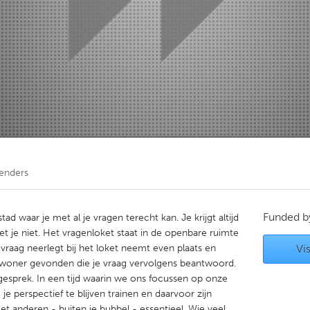
Kitchener-Waterloo
New Glasgow
hore
Toronto
am
Utrecht
enders
Funded 
ad waar je met al je vragen terecht kan. Je krijgt altijd
t je niet. Het vragenloket staat in de openbare ruimte
vraag neerlegt bij het loket neemt even plaats en
Vis
ewoner gevonden die je vraag vervolgens beantwoord.
esprek. In een tijd waarin we ons focussen op onze
je perspectief te blijven trainen en daarvoor zijn
t anderen - buiten je bubbel - essentieel. Wie veel