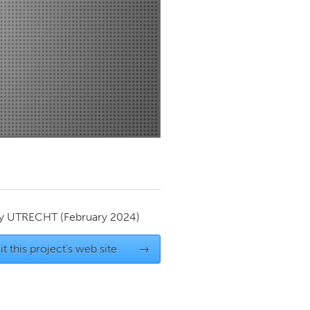
Newmarket
by
UTRECHT
(February 2024)
it this project's web site
→