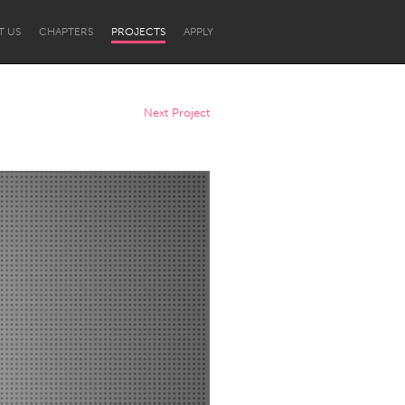
T US
CHAPTERS
PROJECTS
APPLY
Next Project
Newcastle