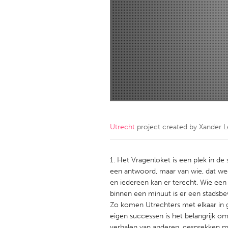
Amherstburg
Kingston
Ottawa
South S
MALAYSIA
Kuala Lumpur
NETHERLANDS
Leiden
Rotterd
Utrecht
project created by
Xander L
QATAR
Qatar
Het Vragenloket is een plek in de st
een antwoord, maar van wie, dat wee
en iedereen kan er terecht. Wie een 
SINGAPORE
binnen een minuut is er een stadsb
Singapore
Zo komen Utrechters met elkaar in g
eigen successen is het belangrijk om 
verhalen van anderen, gesprekken me