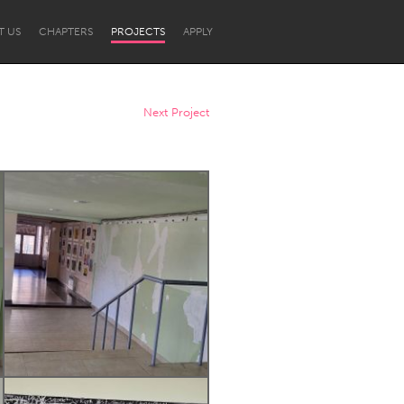
T US
CHAPTERS
PROJECTS
APPLY
Next Project
Newcastle