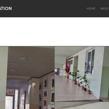
ATION
HOME
ABOU
Dragon Dreaming
On the Water
Lake Mac
Lower Hunter