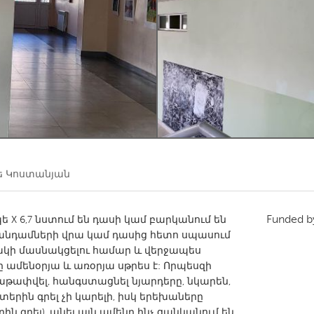
Kitchener-Waterloo
New Glasgow
hore
Toronto
am
Utrecht
ե Կոստանյան
Funded 
ե X 6,7 նստում են դասի կամ բարկանում են
ի անդամների վրա կամ դասից հետո սպասում
կի մասնակցելու համար և վերջապես
նը ամենօրյա և առօրյա սթրես է: Որպեսզի
թափվել, հանգստացնել նյարդերը, նկարեն,
րին գրել չի կարելի, իսկ երեխաները
ն գրել), անել այն ամենը ինչ ցանկանում են,