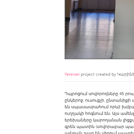
Amherstburg
Kingston
Ottawa
South S
MALAYSIA
Kuala Lumpur
NETHERLANDS
Leiden
Rotterd
Yerevan
project created by
Կարին
QATAR
Qatar
Դպրոցում սովորողները 45 րոպ
ընկերոջ, ուսուցչի, ընտանիք
են սպասասրահում որևէ խմբա
SINGAPORE
ուղղակի հոգնում են; Այս ամե
Singapore
երեխաները կարողանան լիցքա
գրեն պատին (սովորաբար պատե
այնքան շատ են սիրում պատերի