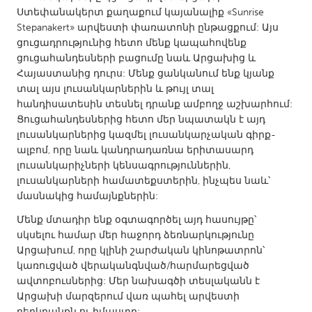
QATAR
Ստեփանակերտ քաղաքում կայանալիք «Sunrise
Qatar
Stepanakert» արվեստի փառատոնի ընթացքում: Այս
ցուցադրությունից հետո մենք կապահովենք
ցուցահանդեսների բացումը նաև Արցախից և
SINGAPORE
Հայաստանից դուրս: Մենք ցանկանում ենք կյանք
Singapore
տալ այս լուսանկարներին և թույլ տալ
հանդիսատեսին տեսնել դրանք ամբողջ աշխարհում:
Ցուցահանդեսներից հետո մեր նպատակն է այդ
UNITED KINGDOM
լուսանկարներից կազմել լուսանկարչական գիրք-
Glasgow
ալբոմ, որը նաև կանդրադառնա երիտասարդ
լուսանկարիչների կենսագրություններին,
լուսանկարների համատեքստերին, ինչպես նաև՝
UNITED STATES
մասնակից համայնքներին:
Ann Arbor, MI
Austin, TX
Մենք մտադիր ենք օգտագործել այդ հասույթը՝
Baltimore, MD
Boston, MA
սկսելու համար մեր հաջորդ ձեռնարկությունը
Արցախում, որը կլինի շարժական կինոթատրոն՝
Burlingame-San Mateo, CA
Cass Clay
կառուցված վերականգնված/հարմարեցված
Chicago, IL
Cleveland, OH
ավտոբուսներից: Մեր նախագծի տեսլականն է
Արցախի մարզերում վառ պահել արվեստի
Detroit, MI
Durham, NC
բերկրանքն ու իմաստը: