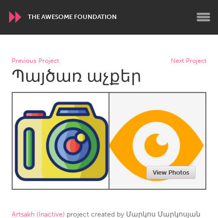
THE AWESOME FOUNDATION
WORLDWIDE
Previous Project
Next Project
Պայծառ աչքեր
Conservation and Climate
Disability
Dragon Dreaming
On the Water
ARMENIA
Javakhk
Yerevan
AUSTRALIA
View Photos
Adelaide
Fleurieu
Lake Mac
Lower Hunter
Newcastle
Sydney
Artsakh (Inactive)
project created by
Մարկոս Մարկոսյան