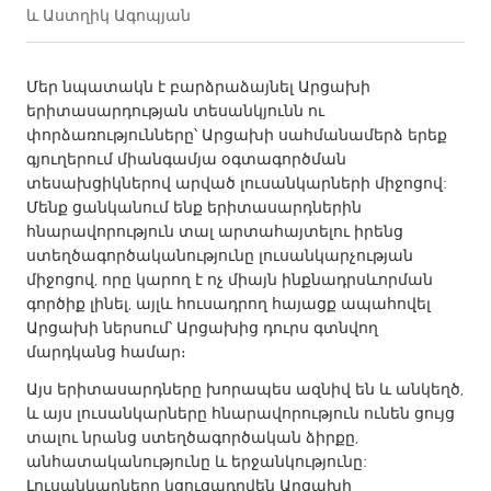
և Աստղիկ Ագոպյան
CANADA
Amherstburg
Kingston
Մեր նպատակն է բարձրաձայնել Արցախի
երիտասարդության տեսանկյունն ու
Kitchener-Waterloo
New Glasgow
փորձառությունները՝ Արցախի սահմանամերձ երեք
Newmarket
Ottawa
գյուղերում միանգամյա օգտագործման
տեսախցիկներով արված լուսանկարների միջոցով:
South Shore
Toronto
Մենք ցանկանում ենք երիտասարդներին
հնարավորություն տալ արտահայտելու իրենց
ստեղծագործականությունը լուսանկարչության
MALAYSIA
միջոցով, որը կարող է ոչ միայն ինքնադրսևորման
Kuala Lumpur
գործիք լինել, այլև հուսադրող հայացք ապահովել
Արցախի ներսում՝ Արցախից դուրս գտնվող
մարդկանց համար։
NETHERLANDS
Leiden
Rotterdam
Այս երիտասարդները խորապես ազնիվ են և անկեղծ,
և այս լուսանկարները հնարավորություն ունեն ցույց
Utrecht
տալու նրանց ստեղծագործական ձիրքը,
անհատականությունը և երջանկությունը:
Լուսանկարները կցուցադրվեն Արցախի