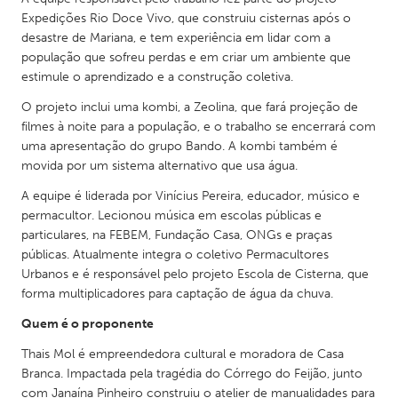
QATAR
Expedições Rio Doce Vivo, que construiu cisternas após o
Qatar
desastre de Mariana, e tem experiência em lidar com a
população que sofreu perdas e em criar um ambiente que
estimule o aprendizado e a construção coletiva.
SINGAPORE
Singapore
O projeto inclui uma kombi, a Zeolina, que fará projeção de
filmes à noite para a população, e o trabalho se encerrará com
uma apresentação do grupo Bando. A kombi também é
UNITED KINGDOM
movida por um sistema alternativo que usa água.
Glasgow
A equipe é liderada por Vinícius Pereira, educador, músico e
permacultor. Lecionou música em escolas públicas e
particulares, na FEBEM, Fundação Casa, ONGs e praças
UNITED STATES
públicas. Atualmente integra o coletivo Permacultores
Ann Arbor, MI
Austin, TX
Urbanos e é responsável pelo projeto Escola de Cisterna, que
forma multiplicadores para captação de água da chuva.
Baltimore, MD
Boston, MA
Quem é o proponente
Burlingame-San Mateo, CA
Cass Clay
Thais Mol é empreendedora cultural e moradora de Casa
Chicago, IL
Cleveland, OH
Branca. Impactada pela tragédia do Córrego do Feijão, junto
Detroit, MI
Durham, NC
com Janaína Pinheiro construiu o atelier de manualidades para