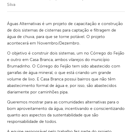
Silva
CANADA
Amherstburg
Kingston
Águas Alternativas é um projeto de capacitação e construção
de dois sistemas de cisternas para captação e filtragem de
Kitchener-Waterloo
New Glasgow
água de chuva, para que se torne potável. O projeto
Newmarket
Ottawa
acontecerá em Novembro/Dezembro.
South Shore
Toronto
O objetivo é construir dois sistemas, um no Córrego do Feijão
e outro em Casa Branca, ambos vilarejos do município
Brumadinho. O Córrego do Feijão tem sido abastecido com
MALAYSIA
garrafas de água mineral, o que está criando um grande
Kuala Lumpur
volume de lixo. E Casa Branca possui bairros que não têm
abastecimento formal de água e, por isso, são abastecidos
diariamente por caminhões pipa.
NETHERLANDS
Queremos mostrar para as comunidades alternativas para o
Leiden
Rotterdam
bom aproveitamento da água, incentivando e conscientizando
Utrecht
quanto aos aspectos da sustentabilidade que são
responsabilidade de todos.
A equipe responsável pelo trabalho fez parte do projeto