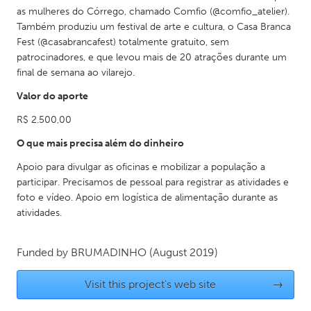
as mulheres do Córrego, chamado Comfio (@comfio_atelier).
Gainesville, FL
Georgetown, MA
Também produziu um festival de arte e cultura, o Casa Branca
Gloucester, MA
Hamilton-Wenham, MA
Fest (@casabrancafest) totalmente gratuito, sem
patrocinadores, e que levou mais de 20 atrações durante um
Ipswich, MA
Key West, FL
final de semana ao vilarejo.
Los Angeles, CA
Miami, FL
Valor do aporte
New York City, NY
Newburgh, NY
R$ 2.500,00
Newburyport, MA
North Minneapolis, MN
O que mais precisa além do dinheiro
Oahu, HI
Orlando, FL
Apoio para divulgar as oficinas e mobilizar a população a
Peekskill, NY
Philadelphia, PA
participar. Precisamos de pessoal para registrar as atividades e
foto e vídeo. Apoio em logística de alimentação durante as
Pittsburgh, PA
Portland, OR
atividades.
Poughkeepsie, NY
Rhode Island
Rockport, MA
Funded by
BRUMADINHO
San Antonio, TX
(August 2019)
San Francisco, CA
San Jose, CA
Visit this project's web site
→
Santa Cruz, CA
Seattle, WA