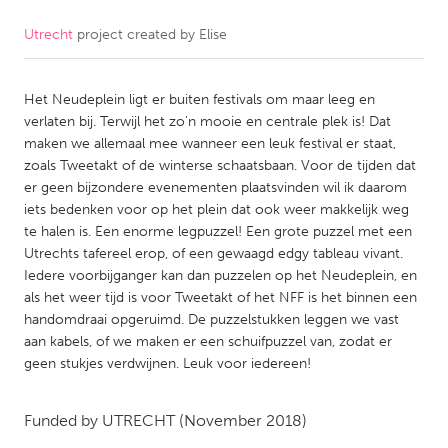
Utrecht
project created by
Elise
CANADA
Amherstburg
Kingston
Het Neudeplein ligt er buiten festivals om maar leeg en
Kitchener-Waterloo
New Glasgow
verlaten bij. Terwijl het zo'n mooie en centrale plek is! Dat
Newmarket
Ottawa
maken we allemaal mee wanneer een leuk festival er staat,
zoals Tweetakt of de winterse schaatsbaan. Voor de tijden dat
South Shore
Toronto
er geen bijzondere evenementen plaatsvinden wil ik daarom
iets bedenken voor op het plein dat ook weer makkelijk weg
te halen is. Een enorme legpuzzel! Een grote puzzel met een
MALAYSIA
Utrechts tafereel erop, of een gewaagd edgy tableau vivant.
Kuala Lumpur
Iedere voorbijganger kan dan puzzelen op het Neudeplein, en
als het weer tijd is voor Tweetakt of het NFF is het binnen een
handomdraai opgeruimd. De puzzelstukken leggen we vast
NETHERLANDS
aan kabels, of we maken er een schuifpuzzel van, zodat er
Leiden
Rotterdam
geen stukjes verdwijnen. Leuk voor iedereen!
Utrecht
Funded by
UTRECHT
(November 2018)