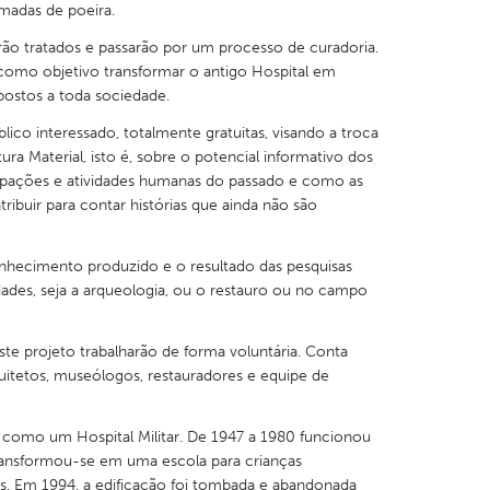
adas de poeira.
rão tratados e passarão por um processo de curadoria.
omo objetivo transformar o antigo Hospital em
ostos a toda sociedade.
blico interessado, totalmente gratuitas, visando a troca
X
Baltimore, MD
Boston, MA
ra Material, isto é, sobre o potencial informativo dos
 IL
Cleveland, OH
Detroit, MI
cupações e atividades humanas do passado e como as
ibuir para contar histórias que ainda não são
own, MA
Gloucester, MA
Hamilton-Wenham,
les, CA
Miami, FL
New York City, NY
hecimento produzido e o resultado das pesquisas
idades, seja a arqueologia, ou o restauro ou no campo
nneapolis, MN
Oahu, HI
Orlando, FL
h, PA
Portland, OR
Poughkeepsie, NY
ste projeto trabalharão de forma voluntária. Conta
nio, TX
San Francisco, CA
San Jose, CA
uitetos, museólogos, restauradores e equipe de
nd, IN
St. Paul, MN
State College, PA
4 como um Hospital Militar. De 1947 a 1980 funcionou
ransformou-se em uma escola para crianças
is. Em 1994, a edificação foi tombada e abandonada