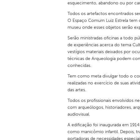
esquecimento, abandono ou por cam
UNITED KINGDOM
Glasgow
Todos os artefactos encontrados se
O Espaço Comum Luiz Estrela tem c
museu onde esses objetos serão exp
UNITED STATES
Serão ministradas oficinas a todo pú
Ann Arbor, MI
Austin, T
de experiências acerca do tema Cultu
Cass Clay
Chicago,
vestígios materiais deixados por o
técnicas de Arqueologia podem contr
Gainesville, FL
Georget
conhecidas.
Key West, FL
Los Ange
Tem como meta divulgar todo o con
realizadas no exercício de suas ativ
Newburyport, MA
North Mi
das artes.
Philadelphia, PA
Pittsburg
Todos os profissionais envolvidos ne
Rockport, MA
San Anto
com arqueólogos, historiadores, arq
audiovisual.
Seattle, WA
South Be
A edificação foi inaugurada em 191
Westminster, MD
como manicômio infantil. Depois, t
portadoras de necessidades especia