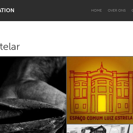
ATION
HOME
OVER ONS
telar
Dragon Dreaming
On the Water
Lake Mac
Lower Hunter