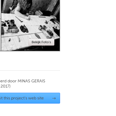
Newmarket
Bekijk Foto's
ierd door
MINAS GERAIS
 2017)
it this project's web site
→