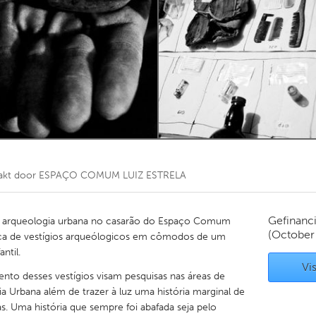
Kitchener-Waterloo
New Glasgow
hore
Toronto
am
Utrecht
akt door
ESPAÇO COMUM LUIZ ESTRELA
Gefinanc
de arqueologia urbana no casarão do Espaço Comum
(October
busca de vestígios arqueólogicos em cômodos de um
ntil.
Vis
mento desses vestígios visam pesquisas nas áreas de
a Urbana além de trazer à luz uma história marginal de
as. Uma história que sempre foi abafada seja pelo