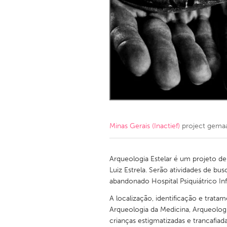
Amherstburg
Kingston
Ottawa
South S
MALAYSIA
Kuala Lumpur
NETHERLANDS
Leiden
Rotterd
Minas Gerais (Inactief)
project gema
QATAR
Qatar
Arqueologia Estelar é um projeto 
Luiz Estrela. Serão atividades de 
abandonado Hospital Psiquiátrico Infa
SINGAPORE
A localização, identificação e trata
Singapore
Arqueologia da Medicina, Arqueologi
crianças estigmatizadas e trancafiad