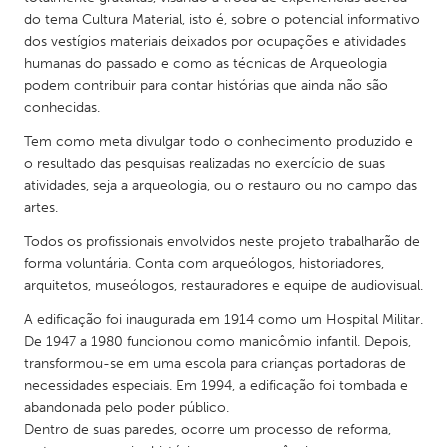
QATAR
do tema Cultura Material, isto é, sobre o potencial informativo
Qatar
dos vestígios materiais deixados por ocupações e atividades
humanas do passado e como as técnicas de Arqueologia
podem contribuir para contar histórias que ainda não são
SINGAPORE
conhecidas.
Singapore
Tem como meta divulgar todo o conhecimento produzido e
o resultado das pesquisas realizadas no exercício de suas
UNITED KINGDOM
atividades, seja a arqueologia, ou o restauro ou no campo das
artes.
Glasgow
Todos os profissionais envolvidos neste projeto trabalharão de
forma voluntária. Conta com arqueólogos, historiadores,
UNITED STATES
arquitetos, museólogos, restauradores e equipe de audiovisual.
Ann Arbor, MI
Austin, TX
A edificação foi inaugurada em 1914 como um Hospital Militar.
Baltimore, MD
Boston, MA
De 1947 a 1980 funcionou como manicômio infantil. Depois,
transformou-se em uma escola para crianças portadoras de
Burlingame-San Mateo, CA
Cass Clay
necessidades especiais. Em 1994, a edificação foi tombada e
Chicago, IL
Cleveland, OH
abandonada pelo poder público.
Dentro de suas paredes, ocorre um processo de reforma,
Detroit, MI
Durham, NC