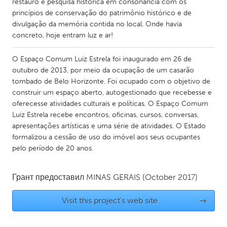
restauro e pesquisa histórica em consonância com os
Gainesville, FL
Georgetown, MA
princípios de conservação do patrimônio histórico e de
divulgação da memória contida no local. Onde havia
Gloucester, MA
Hamilton-Wenham, MA
concreto, hoje entram luz e ar!
Ipswich, MA
Key West, FL
O Espaço Comum Luiz Estrela foi inaugurado em 26 de
Los Angeles, CA
Miami, FL
outubro de 2013, por meio da ocupação de um casarão
New York City, NY
Newburgh, NY
tombado de Belo Horizonte. Foi ocupado com o objetivo de
construir um espaço aberto, autogestionado que recebesse e
Newburyport, MA
North Minneapolis, MN
oferecesse atividades culturais e políticas. O Espaço Comum
Oahu, HI
Luiz Estrela recebe encontros, oficinas, cursos, conversas,
Orlando, FL
apresentações artísticas e uma série de atividades. O Estado
Peekskill, NY
Philadelphia, PA
formalizou a cessão de uso do imóvel aos seus ocupantes
pelo período de 20 anos.
Pittsburgh, PA
Portland, OR
Poughkeepsie, NY
Rhode Island
Грант предоставил
MINAS GERAIS
(October 2017)
Rockport, MA
San Antonio, TX
Visit this project's web site
→
San Francisco, CA
San Jose, CA
Santa Cruz, CA
Seattle, WA