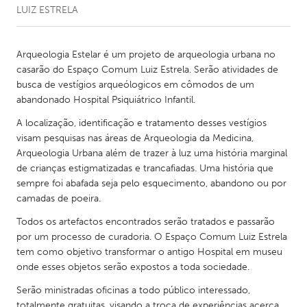
LUIZ ESTRELA
CANADA
Amherstburg
Kingston
Arqueologia Estelar é um projeto de arqueologia urbana no
casarão do Espaço Comum Luiz Estrela. Serão atividades de
Kitchener-Waterloo
New Glasgow
busca de vestígios arqueólogicos em cômodos de um
Newmarket
Ottawa
abandonado Hospital Psiquiátrico Infantil.
South Shore
Toronto
A localização, identificação e tratamento desses vestígios
visam pesquisas nas áreas de Arqueologia da Medicina,
Arqueologia Urbana além de trazer à luz uma história marginal
MALAYSIA
de crianças estigmatizadas e trancafiadas. Uma história que
Kuala Lumpur
sempre foi abafada seja pelo esquecimento, abandono ou por
camadas de poeira.
Todos os artefactos encontrados serão tratados e passarão
NETHERLANDS
por um processo de curadoria. O Espaço Comum Luiz Estrela
Leiden
Rotterdam
tem como objetivo transformar o antigo Hospital em museu
Utrecht
onde esses objetos serão expostos a toda sociedade.
Serão ministradas oficinas a todo público interessado,
totalmente gratuitas, visando a troca de experiências acerca