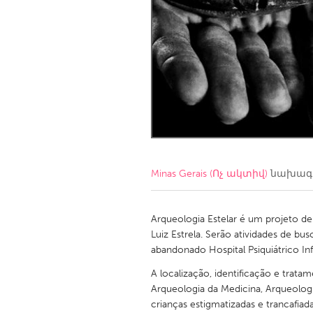
Amherstburg
Kingston
Ottawa
South S
MALAYSIA
Kuala Lumpur
NETHERLANDS
Leiden
Rotterd
Minas Gerais (Ոչ ակտիվ)
նախագի
QATAR
Qatar
Arqueologia Estelar é um projeto 
Luiz Estrela. Serão atividades de 
abandonado Hospital Psiquiátrico Infa
SINGAPORE
A localização, identificação e trata
Singapore
Arqueologia da Medicina, Arqueologi
crianças estigmatizadas e trancafiad