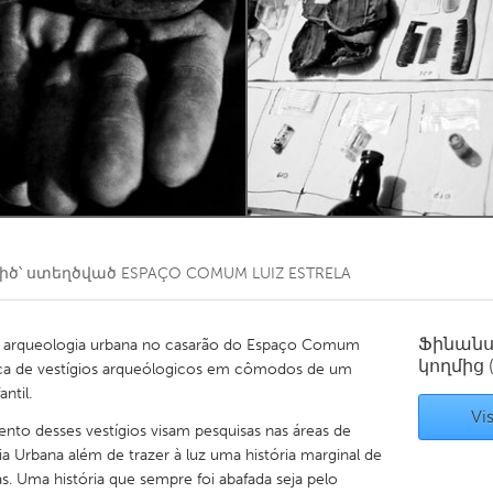
Kitchener-Waterloo
New Glasgow
hore
Toronto
am
Utrecht
ծ՝ ստեղծված
ESPAÇO COMUM LUIZ ESTRELA
Ֆինան
de arqueologia urbana no casarão do Espaço Comum
կողմից
busca de vestígios arqueólogicos em cômodos de um
ntil.
Vis
mento desses vestígios visam pesquisas nas áreas de
a Urbana além de trazer à luz uma história marginal de
as. Uma história que sempre foi abafada seja pelo