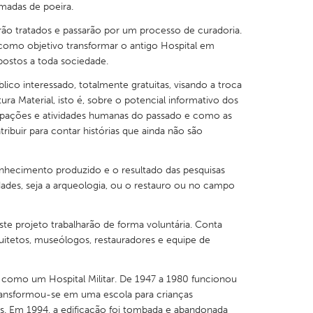
adas de poeira.
rão tratados e passarão por um processo de curadoria.
omo objetivo transformar o antigo Hospital em
ostos a toda sociedade.
blico interessado, totalmente gratuitas, visando a troca
X
Baltimore, MD
Boston, MA
ra Material, isto é, sobre o potencial informativo dos
 IL
Cleveland, OH
Detroit, MI
cupações e atividades humanas do passado e como as
ibuir para contar histórias que ainda não são
own, MA
Gloucester, MA
Hamilton-Wenham,
les, CA
Miami, FL
New York City, NY
hecimento produzido e o resultado das pesquisas
idades, seja a arqueologia, ou o restauro ou no campo
nneapolis, MN
Oahu, HI
Orlando, FL
h, PA
Portland, OR
Poughkeepsie, NY
ste projeto trabalharão de forma voluntária. Conta
nio, TX
San Francisco, CA
San Jose, CA
uitetos, museólogos, restauradores e equipe de
nd, IN
St. Paul, MN
State College, PA
4 como um Hospital Militar. De 1947 a 1980 funcionou
ransformou-se em uma escola para crianças
is. Em 1994, a edificação foi tombada e abandonada