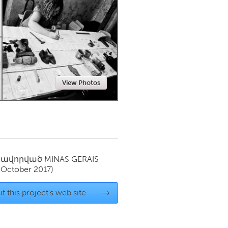
Newmarket
View Photos
սավորված
MINAS GERAIS
(October 2017)
it this project's web site
→