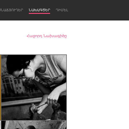
ՍՆԱՃՅՈՒՂԵՐ
ՆԱԽԱԳԾԵՐ
ԴԻՄԵԼ
Հաջորդ Նախագիծը
Newcastle