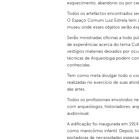
esquecimento, abandono ou por cam
UNITED KINGDOM
Glasgow
Todos os artefactos encontrados se
O Espaço Comum Luiz Estrela tem c
museu onde esses objetos serão exp
UNITED STATES
Serão ministradas oficinas a todo pú
Ann Arbor, MI
Austin, T
de experiências acerca do tema Cultu
Cass Clay
Chicago,
vestígios materiais deixados por o
técnicas de Arqueologia podem contr
Gainesville, FL
Georget
conhecidas.
Key West, FL
Los Ange
Tem como meta divulgar todo o con
realizadas no exercício de suas ativ
Newburyport, MA
North Mi
das artes.
Philadelphia, PA
Pittsburg
Todos os profissionais envolvidos ne
Rockport, MA
San Anto
com arqueólogos, historiadores, arq
audiovisual.
Seattle, WA
South Be
A edificação foi inaugurada em 191
Westminster, MD
como manicômio infantil. Depois, t
portadoras de necessidades especia