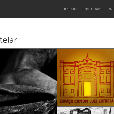
ԳԼԽԱՎՈՐ
ՄԵՐ ՄԱՍԻՆ
ՄԱ
telar
Dragon Dreaming
On the Water
Lake Mac
Lower Hunter