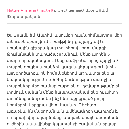
Nature Armenia (Inactief)
project gemaakt door
Արամ
CANADA
Փարսադանյան
Amherstburg
Kingston
Kitchener-Waterloo
New Glasgow
Ես Արամն եմ "Ակտիվ" ակումբի համահիմնադիրը, մեր
Newmarket
Ottawa
ակումբն զբաղվում է ռաֆթինգ, քայլարշավ և
վրանային գիշերակաց տուրերով Լոռու մարզի
South Shore
Toronto
Թումանյանի տարածաշրջանում։ Մենք արդեն 6
տարի իրականացնում ենք ռաֆթինգ, որից վերջին 2
տարին որպես առանձին կազմակերպություն (մինչ
MALAYSIA
այդ գործարքային հիմունքներով աշխատել ենք այլ
Kuala Lumpur
կազմակերությունում)։ Գործունեության առաջին
տարիները մեզ համար բարդ են ու դժվարությամբ են
տրվում, սակայն մենք հաստատակամ ենք ու պիտի
NETHERLANDS
փորձենք անել ամեն ինչ հետաքրքրված բոլոր
Leiden
Rotterdam
կողմերին ներգրավվելու համար։ Դեբետի
առաջնային մաքրումն այն ամենափոքր պարտքն է,
Utrecht
որ պիտի վերադարձնենք, սակայն միայն սեփական
ուժերին ապավինելը կպահանջի բավական երկար