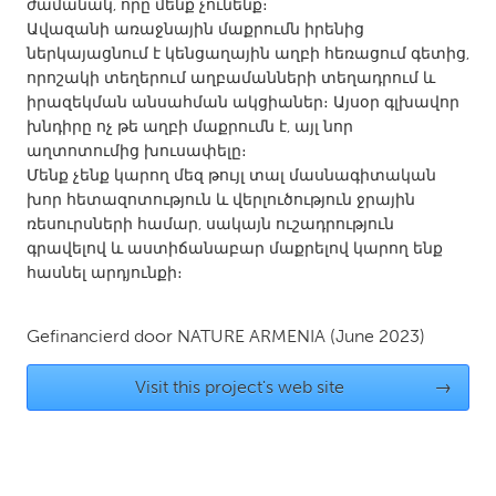
QATAR
ժամանակ, որը մենք չունենք։
Ավազանի առաջնային մաքրումն իրենից
Qatar
ներկայացնում է կենցաղային աղբի հեռացում գետից,
որոշակի տեղերում աղբամանների տեղադրում և
SINGAPORE
իրազեկման անսահման ակցիաներ։ Այսօր գլխավոր
խնդիրը ոչ թե աղբի մաքրումն է, այլ նոր
Singapore
աղտոտումից խուսափելը։
Մենք չենք կարող մեզ թույլ տալ մասնագիտական
խոր հետազոտություն և վերլուծություն ջրային
UNITED KINGDOM
ռեսուրսների համար, սակայն ուշադրություն
Glasgow
գրավելով և աստիճանաբար մաքրելով կարող ենք
հասնել արդյունքի։
UNITED STATES
Ann Arbor, MI
Austin, TX
Gefinancierd door
NATURE ARMENIA
(June 2023)
Baltimore, MD
Boston, MA
Visit this project's web site
→
Burlingame-San Mateo, CA
Cass Clay
Chicago, IL
Cleveland, OH
Detroit, MI
Durham, NC