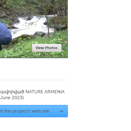
Newmarket
View Photos
սավորված
NATURE ARMENIA
(June 2023)
it this project's web site
→