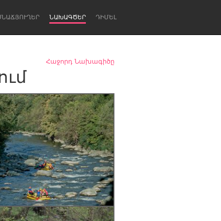
ՍՆԱՃՅՈՒՂԵՐ
ՆԱԽԱԳԾԵՐ
ԴԻՄԵԼ
Հաջորդ Նախագիծը
ում
Newcastle