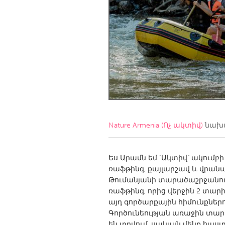
Amherstburg
Kingston
Ottawa
South S
MALAYSIA
Kuala Lumpur
NETHERLANDS
Leiden
Rotterd
Nature Armenia (Ոչ ակտիվ)
նախա
QATAR
Qatar
Ես Արամն եմ "Ակտիվ" ակումբի
ռաֆթինգ, քայլարշավ և վրանա
Թումանյանի տարածաշրջանում
SINGAPORE
ռաֆթինգ, որից վերջին 2 տար
Singapore
այդ գործարքային հիմունքներո
Գործունեության առաջին տարի
են տրվում, սակայն մենք հա