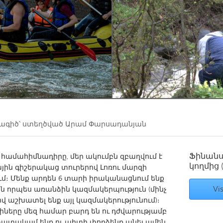
Kitchener-Waterloo
New Glasgow
hore
Toronto
am
Utrecht
գիծ՝ ստեղծված
Արամ Փարսադանյան
Ֆինան
 համահիմնադիրը, մեր ակումբն զբաղվում է
կողմից
յին գիշերակաց տուրերով Լոռու մարզի
։ Մենք արդեն 6 տարի իրականացնում ենք
Vis
ին որպես առանձին կազմակերպություն (մինչ
վ աշխատել ենք այլ կազմակերությունում)։
ները մեզ համար բարդ են ու դժվարությամբ
ստատակամ ենք ու պիտի փորձենք անել ամեն