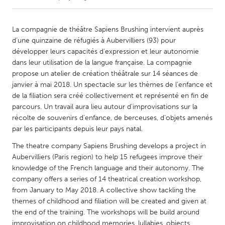
CANADA
La compagnie de théâtre Sapiens Brushing intervient auprès
Amherstburg
Kingston
d’une quinzaine de réfugiés à Aubervilliers (93) pour
développer leurs capacités d'expression et leur autonomie
Kitchener-Waterloo
New Glasgow
dans leur utilisation de la langue française. La compagnie
Newmarket
Ottawa
propose un atelier de création théâtrale sur 14 séances de
janvier à mai 2018. Un spectacle sur les thèmes de l'enfance et
South Shore
Toronto
de la filiation sera créé collectivement et représenté en fin de
parcours. Un travail aura lieu autour d’improvisations sur la
récolte de souvenirs d’enfance, de berceuses, d’objets amenés
MALAYSIA
par les participants depuis leur pays natal.
Kuala Lumpur
The theatre company Sapiens Brushing develops a project in
Aubervilliers (Paris region) to help 15 refugees improve their
NETHERLANDS
knowledge of the French language and their autonomy. The
Leiden
Rotterdam
company offers a series of 14 theatrical creation workshop,
from January to May 2018. A collective show tackling the
Utrecht
themes of childhood and filiation will be created and given at
the end of the training. The workshops will be build around
improvisation on childhood memories, lullabies, objects