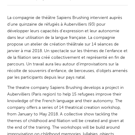
CANADA
La compagnie de théâtre Sapiens Brushing intervient auprès
Amherstburg
Kingston
d’une quinzaine de réfugiés à Aubervilliers (93) pour
développer leurs capacités d'expression et leur autonomie
Kitchener-Waterloo
New Glasgow
dans leur utilisation de la langue française. La compagnie
Newmarket
Ottawa
propose un atelier de création théâtrale sur 14 séances de
janvier à mai 2018. Un spectacle sur les thèmes de l'enfance et
South Shore
Toronto
de la filiation sera créé collectivement et représenté en fin de
parcours. Un travail aura lieu autour d’improvisations sur la
récolte de souvenirs d’enfance, de berceuses, d’objets amenés
MALAYSIA
par les participants depuis leur pays natal.
Kuala Lumpur
The theatre company Sapiens Brushing develops a project in
Aubervilliers (Paris region) to help 15 refugees improve their
NETHERLANDS
knowledge of the French language and their autonomy. The
Leiden
Rotterdam
company offers a series of 14 theatrical creation workshop,
from January to May 2018. A collective show tackling the
Utrecht
themes of childhood and filiation will be created and given at
the end of the training. The workshops will be build around
improvisation on childhood memories, lullabies, objects