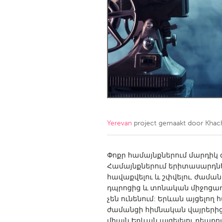
Amherstburg
Kingston
Ottawa
South S
MALAYSIA
Kuala Lumpur
NETHERLANDS
Leiden
Rotterd
Yerevan
project gemaakt door
Khac
QATAR
Qatar
Փոքր համայնքներում մարդիկ 
Համայնքներում երիտասարդնե
հավաքվելու և շփվելու, ժամա
SINGAPORE
դպրոցից և տոնական միջոցառ
Singapore
չեն ունենում: Երևան այցելող
ժամանցի հիմնական վայրերից
միայն Երևան այցելելու դեպք