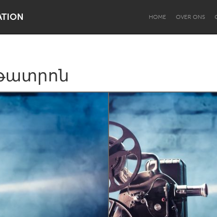
ATION
HOME
OVER ONS
ոթատրոն
Dragon Dreaming
On the Water
Lake Mac
Lower Hunter