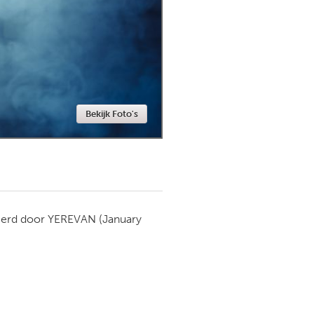
Newmarket
Bekijk Foto's
ierd door
YEREVAN
(January