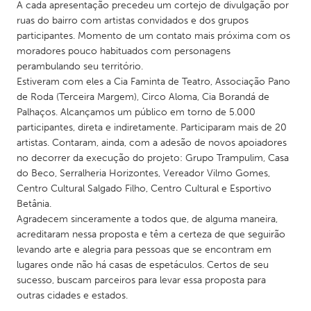
QATAR
A cada apresentação precedeu um cortejo de divulgação por
ruas do bairro com artistas convidados e dos grupos
Qatar
participantes. Momento de um contato mais próxima com os
moradores pouco habituados com personagens
SINGAPORE
perambulando seu território.
Estiveram com eles a Cia Faminta de Teatro, Associação Pano
Singapore
de Roda (Terceira Margem), Circo Aloma, Cia Borandá de
Palhaços. Alcançamos um público em torno de 5.000
UNITED KINGDOM
participantes, direta e indiretamente. Participaram mais de 20
artistas. Contaram, ainda, com a adesão de novos apoiadores
Glasgow
no decorrer da execução do projeto: Grupo Trampulim, Casa
do Beco, Serralheria Horizontes, Vereador Vilmo Gomes,
Centro Cultural Salgado Filho, Centro Cultural e Esportivo
UNITED STATES
Betânia.
Ann Arbor, MI
Austin, TX
Agradecem sinceramente a todos que, de alguma maneira,
Baltimore, MD
Boston, MA
acreditaram nessa proposta e têm a certeza de que seguirão
levando arte e alegria para pessoas que se encontram em
Burlingame-San Mateo, CA
Cass Clay
lugares onde não há casas de espetáculos. Certos de seu
Chicago, IL
Cleveland, OH
sucesso, buscam parceiros para levar essa proposta para
outras cidades e estados.
Detroit, MI
Durham, NC