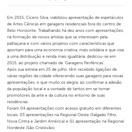
CANADA
Em 2015, Cícero Silva, viabilizou apresentação de espetáculos
Amherstburg
Kingston
de Artes Cênicas em garagens residenciais fora do centro de
Belo Horizonte. Trabalhando há dez anos com apresentações,
Kitchener-Waterloo
New Glasgow
na formação de novos artistas que se interessam pela
Newmarket
Ottawa
palhaçaria e com vários projetos com características que
apontam para uma economia criativa, mais solidária e que visa
South Shore
Toronto
a uma distribuição e renda mais igualitária, dedicou-se em
2015, ao projeto chamado de ‘Garagens Periféricas’.
Após sua estreia em 25 de julho, têm recebido ligações de
MALAYSIA
várias regiões da cidade oferecendo suas garagens para novas
Kuala Lumpur
apresentações, o que muito os alegra, ao confirmar a adesão
da população local e a vontade de tantos em se tornar
promotores da arte e da cultura no entorno de suas
NETHERLANDS
residências.
Leiden
Rotterdam
Foram 04 apresentações com acesso gratuito em diferentes
Utrecht
locais. 03 apresentações na Regional Oeste (Salgado Filho,
Nova Cintra e Jardim América) e 01 apresentação na Regional
Nordeste (São Cristóvão).