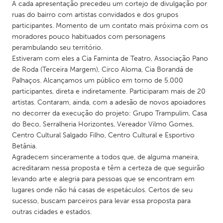
QATAR
A cada apresentação precedeu um cortejo de divulgação por
ruas do bairro com artistas convidados e dos grupos
Qatar
participantes. Momento de um contato mais próxima com os
moradores pouco habituados com personagens
SINGAPORE
perambulando seu território.
Estiveram com eles a Cia Faminta de Teatro, Associação Pano
Singapore
de Roda (Terceira Margem), Circo Aloma, Cia Borandá de
Palhaços. Alcançamos um público em torno de 5.000
UNITED KINGDOM
participantes, direta e indiretamente. Participaram mais de 20
artistas. Contaram, ainda, com a adesão de novos apoiadores
Glasgow
no decorrer da execução do projeto: Grupo Trampulim, Casa
do Beco, Serralheria Horizontes, Vereador Vilmo Gomes,
Centro Cultural Salgado Filho, Centro Cultural e Esportivo
UNITED STATES
Betânia.
Ann Arbor, MI
Austin, TX
Agradecem sinceramente a todos que, de alguma maneira,
Baltimore, MD
Boston, MA
acreditaram nessa proposta e têm a certeza de que seguirão
levando arte e alegria para pessoas que se encontram em
Burlingame-San Mateo, CA
Cass Clay
lugares onde não há casas de espetáculos. Certos de seu
Chicago, IL
Cleveland, OH
sucesso, buscam parceiros para levar essa proposta para
outras cidades e estados.
Detroit, MI
Durham, NC