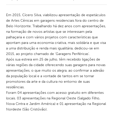
CANADA
Em 2015, Cícero Silva, viabilizou apresentação de espetáculos
Amherstburg
Kingston
de Artes Cênicas em garagens residenciais fora do centro de
Belo Horizonte. Trabalhando há dez anos com apresentações,
Kitchener-Waterloo
New Glasgow
na formação de novos artistas que se interessam pela
Newmarket
Ottawa
palhaçaria e com vários projetos com características que
apontam para uma economia criativa, mais solidária e que visa
South Shore
Toronto
a uma distribuição e renda mais igualitária, dedicou-se em
2015, ao projeto chamado de ‘Garagens Periféricas’.
Após sua estreia em 25 de julho, têm recebido ligações de
MALAYSIA
várias regiões da cidade oferecendo suas garagens para novas
Kuala Lumpur
apresentações, o que muito os alegra, ao confirmar a adesão
da população local e a vontade de tantos em se tornar
promotores da arte e da cultura no entorno de suas
NETHERLANDS
residências.
Leiden
Rotterdam
Foram 04 apresentações com acesso gratuito em diferentes
Utrecht
locais. 03 apresentações na Regional Oeste (Salgado Filho,
Nova Cintra e Jardim América) e 01 apresentação na Regional
Nordeste (São Cristóvão).