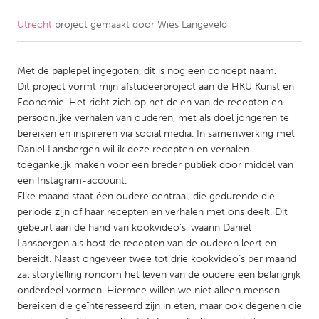
Utrecht
project gemaakt door
Wies Langeveld
CANADA
Amherstburg
Kingston
Met de paplepel ingegoten, dit is nog een concept naam.
Kitchener-Waterloo
New Glasgow
Dit project vormt mijn afstudeerproject aan de HKU Kunst en
Newmarket
Ottawa
Economie. Het richt zich op het delen van de recepten en
persoonlijke verhalen van ouderen, met als doel jongeren te
South Shore
Toronto
bereiken en inspireren via social media. In samenwerking met
Daniel Lansbergen wil ik deze recepten en verhalen
toegankelijk maken voor een breder publiek door middel van
MALAYSIA
een Instagram-account.
Kuala Lumpur
Elke maand staat één oudere centraal, die gedurende die
periode zijn of haar recepten en verhalen met ons deelt. Dit
gebeurt aan de hand van kookvideo’s, waarin Daniel
NETHERLANDS
Lansbergen als host de recepten van de ouderen leert en
Leiden
Rotterdam
bereidt. Naast ongeveer twee tot drie kookvideo’s per maand
zal storytelling rondom het leven van de oudere een belangrijk
Utrecht
onderdeel vormen. Hiermee willen we niet alleen mensen
bereiken die geïnteresseerd zijn in eten, maar ook degenen die