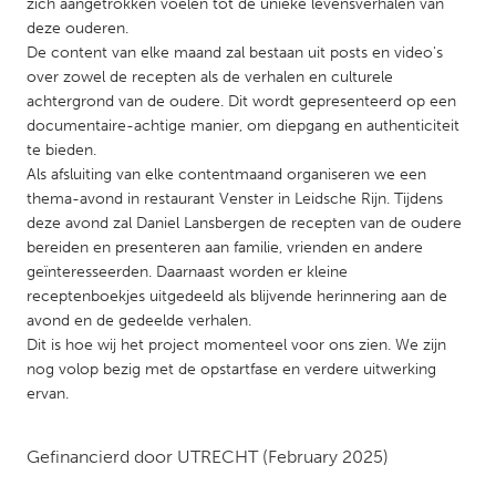
QATAR
zich aangetrokken voelen tot de unieke levensverhalen van
deze ouderen.
Qatar
De content van elke maand zal bestaan uit posts en video's
over zowel de recepten als de verhalen en culturele
SINGAPORE
achtergrond van de oudere. Dit wordt gepresenteerd op een
documentaire-achtige manier, om diepgang en authenticiteit
Singapore
te bieden.
Als afsluiting van elke contentmaand organiseren we een
thema-avond in restaurant Venster in Leidsche Rijn. Tijdens
UNITED KINGDOM
deze avond zal Daniel Lansbergen de recepten van de oudere
Glasgow
bereiden en presenteren aan familie, vrienden en andere
geïnteresseerden. Daarnaast worden er kleine
receptenboekjes uitgedeeld als blijvende herinnering aan de
UNITED STATES
avond en de gedeelde verhalen.
Ann Arbor, MI
Austin, TX
Dit is hoe wij het project momenteel voor ons zien. We zijn
nog volop bezig met de opstartfase en verdere uitwerking
Baltimore, MD
Boston, MA
ervan.
Burlingame-San Mateo, CA
Cass Clay
Chicago, IL
Cleveland, OH
Gefinancierd door
UTRECHT
(February 2025)
Detroit, MI
Durham, NC