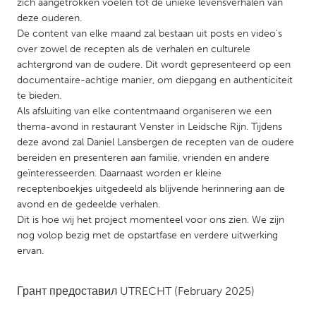
QATAR
zich aangetrokken voelen tot de unieke levensverhalen van
deze ouderen.
Qatar
De content van elke maand zal bestaan uit posts en video's
over zowel de recepten als de verhalen en culturele
SINGAPORE
achtergrond van de oudere. Dit wordt gepresenteerd op een
documentaire-achtige manier, om diepgang en authenticiteit
Singapore
te bieden.
Als afsluiting van elke contentmaand organiseren we een
thema-avond in restaurant Venster in Leidsche Rijn. Tijdens
UNITED KINGDOM
deze avond zal Daniel Lansbergen de recepten van de oudere
Glasgow
bereiden en presenteren aan familie, vrienden en andere
geïnteresseerden. Daarnaast worden er kleine
receptenboekjes uitgedeeld als blijvende herinnering aan de
UNITED STATES
avond en de gedeelde verhalen.
Ann Arbor, MI
Austin, TX
Dit is hoe wij het project momenteel voor ons zien. We zijn
nog volop bezig met de opstartfase en verdere uitwerking
Baltimore, MD
Boston, MA
ervan.
Burlingame-San Mateo, CA
Cass Clay
Chicago, IL
Cleveland, OH
Грант предоставил
UTRECHT
(February 2025)
Detroit, MI
Durham, NC