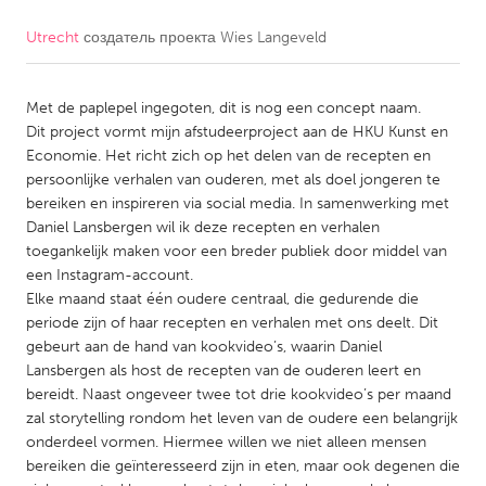
Utrecht
создатель проекта
Wies Langeveld
CANADA
Amherstburg
Kingston
Met de paplepel ingegoten, dit is nog een concept naam.
Kitchener-Waterloo
New Glasgow
Dit project vormt mijn afstudeerproject aan de HKU Kunst en
Newmarket
Ottawa
Economie. Het richt zich op het delen van de recepten en
persoonlijke verhalen van ouderen, met als doel jongeren te
South Shore
Toronto
bereiken en inspireren via social media. In samenwerking met
Daniel Lansbergen wil ik deze recepten en verhalen
toegankelijk maken voor een breder publiek door middel van
MALAYSIA
een Instagram-account.
Kuala Lumpur
Elke maand staat één oudere centraal, die gedurende die
periode zijn of haar recepten en verhalen met ons deelt. Dit
gebeurt aan de hand van kookvideo’s, waarin Daniel
NETHERLANDS
Lansbergen als host de recepten van de ouderen leert en
Leiden
Rotterdam
bereidt. Naast ongeveer twee tot drie kookvideo’s per maand
zal storytelling rondom het leven van de oudere een belangrijk
Utrecht
onderdeel vormen. Hiermee willen we niet alleen mensen
bereiken die geïnteresseerd zijn in eten, maar ook degenen die