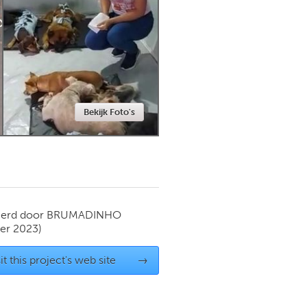
Newmarket
Bekijk Foto's
ierd door
BRUMADINHO
er 2023)
it this project's web site
→