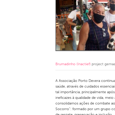
Amherstburg
Kingston
Ottawa
South S
MALAYSIA
Kuala Lumpur
NETHERLANDS
Leiden
Rotterd
Brumadinho (Inactief)
project gema
QATAR
Qatar
A Associação Porto Devera continua
saúde, através de cuidados essencia
tal importância, principalmente após
SINGAPORE
ineficazes à qualidade de vida, meio
Singapore
consolidamos ações de combate aos 
Socorro”: formado por um grupo co
de resgate, preservação e inclusão.