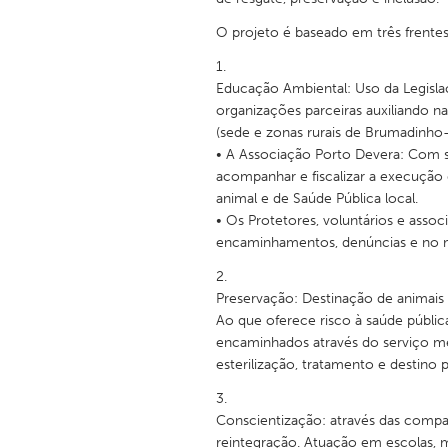
UNITED KINGDOM
O projeto é baseado em três frentes
Glasgow
Educação Ambiental: Uso da Legislaç
UNITED STATES
organizações parceiras auxiliando 
Ann Arbor, MI
Austin, T
(sede e zonas rurais de Brumadinho
• A Associação Porto Devera: Com s
Cass Clay
Chicago,
acompanhar e fiscalizar a execução
Gainesville, FL
animal e de Saúde Pública local.
Georget
• Os Protetores, voluntários e asso
Key West, FL
Los Ange
encaminhamentos, denúncias e no m
Newburyport, MA
North Mi
Preservação: Destinação de animais
Philadelphia, PA
Pittsburg
Ao que oferece risco à saúde públic
Rockport, MA
San Anto
encaminhados através do serviço mé
esterilização, tratamento e destino 
Seattle, WA
South Be
Westminster, MD
Conscientização: através das compa
reintegração. Atuação em escolas, 