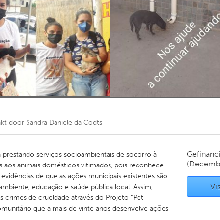
Kitchener-Waterloo
New Glasgow
hore
Toronto
am
Utrecht
akt door
Sandra Daniele da Codts
Gefinanc
 prestando serviços socioambientais de socorro à
(Decemb
is aos animais domésticos vitimados, pois reconhece
 evidências de que as ações municipais existentes são
Vis
 ambiente, educação e saúde pública local. Assim,
crimes de crueldade através do Projeto “Pet
munitário que a mais de vinte anos desenvolve ações