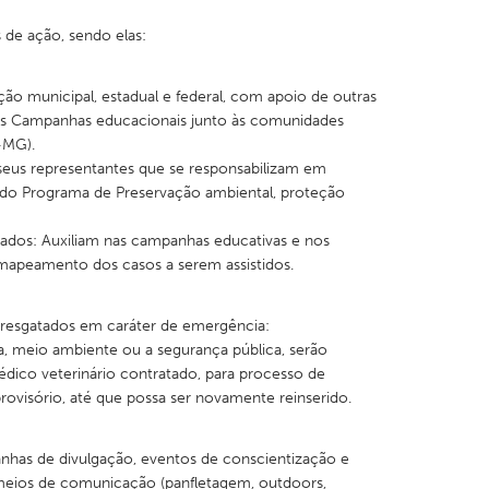
 de ação, sendo elas:
ão municipal, estadual e federal, com apoio de outras
nas Campanhas educacionais junto às comunidades
X
Baltimore, MD
Boston, MA
-MG).
eus representantes que se responsabilizam em
 IL
Cleveland, OH
Detroit, MI
 do Programa de Preservação ambiental, proteção
own, MA
Gloucester, MA
Hamilton-Wenham,
ciados: Auxiliam nas campanhas educativas e nos
les, CA
Miami, FL
New York City, NY
apeamento dos casos a serem assistidos.
nneapolis, MN
Oahu, HI
Orlando, FL
 resgatados em caráter de emergência:
h, PA
Portland, OR
Poughkeepsie, NY
a, meio ambiente ou a segurança pública, serão
nio, TX
San Francisco, CA
San Jose, CA
dico veterinário contratado, para processo de
provisório, até que possa ser novamente reinserido.
nd, IN
St. Paul, MN
State College, PA
nhas de divulgação, eventos de conscientização e
meios de comunicação (panfletagem, outdoors,