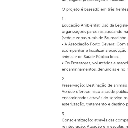
UNITED KINGDOM
O projeto é baseado em três frentes
Glasgow
Educação Ambiental: Uso da Legislaç
UNITED STATES
organizações parceiras auxiliando 
Ann Arbor, MI
Austin, T
(sede e zonas rurais de Brumadinho
• A Associação Porto Devera: Com s
Cass Clay
Chicago,
acompanhar e fiscalizar a execução
Gainesville, FL
animal e de Saúde Pública local.
Georget
• Os Protetores, voluntários e asso
Key West, FL
Los Ange
encaminhamentos, denúncias e no m
Newburyport, MA
North Mi
Preservação: Destinação de animais
Philadelphia, PA
Pittsburg
Ao que oferece risco à saúde públic
Rockport, MA
San Anto
encaminhados através do serviço mé
esterilização, tratamento e destino 
Seattle, WA
South Be
Westminster, MD
Conscientização: através das compa
reintegração. Atuação em escolas, 