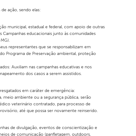
 de ação, sendo elas:
ão municipal, estadual e federal, com apoio de outras
nas Campanhas educacionais junto às comunidades
X
Baltimore, MD
Boston, MA
-MG).
eus representantes que se responsabilizam em
 IL
Cleveland, OH
Detroit, MI
 do Programa de Preservação ambiental, proteção
own, MA
Gloucester, MA
Hamilton-Wenham,
ciados: Auxiliam nas campanhas educativas e nos
les, CA
Miami, FL
New York City, NY
apeamento dos casos a serem assistidos.
nneapolis, MN
Oahu, HI
Orlando, FL
 resgatados em caráter de emergência:
h, PA
Portland, OR
Poughkeepsie, NY
a, meio ambiente ou a segurança pública, serão
nio, TX
San Francisco, CA
San Jose, CA
dico veterinário contratado, para processo de
provisório, até que possa ser novamente reinserido.
nd, IN
St. Paul, MN
State College, PA
nhas de divulgação, eventos de conscientização e
meios de comunicação (panfletagem, outdoors,