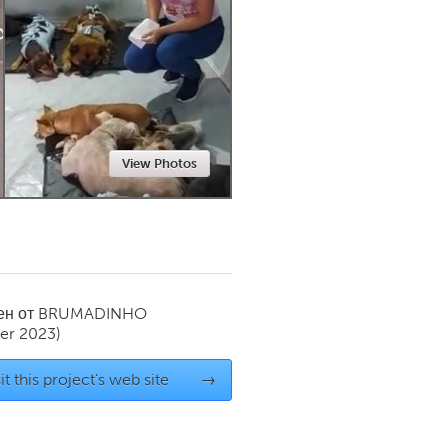
Newmarket
View Photos
ен от
BRUMADINHO
er 2023)
it this project's web site
→