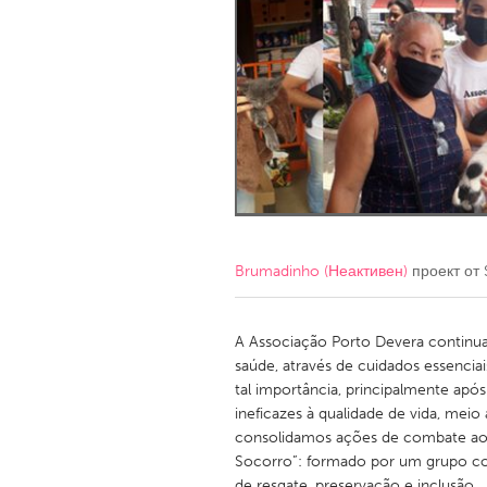
Amherstburg
Kingston
Ottawa
South S
MALAYSIA
Kuala Lumpur
NETHERLANDS
Leiden
Rotterd
Brumadinho (Неактивен)
проект от
QATAR
Qatar
A Associação Porto Devera continua
saúde, através de cuidados essencia
tal importância, principalmente após
SINGAPORE
ineficazes à qualidade de vida, meio
Singapore
consolidamos ações de combate aos 
Socorro”: formado por um grupo co
de resgate, preservação e inclusão.