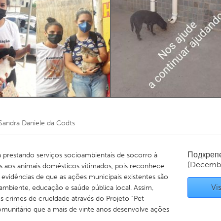
Kitchener-Waterloo
New Glasgow
hore
Toronto
am
Utrecht
Sandra Daniele da Codts
Подкреп
 prestando serviços socioambientais de socorro à
(Decemb
is aos animais domésticos vitimados, pois reconhece
 evidências de que as ações municipais existentes são
Vis
 ambiente, educação e saúde pública local. Assim,
crimes de crueldade através do Projeto “Pet
munitário que a mais de vinte anos desenvolve ações