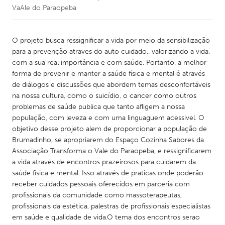
VaAle do Paraopeba
CANADA
Amherstburg
Kingston
O projeto busca ressignificar a vida por meio da sensibilização
para a prevenção atraves do auto cuidado., valorizando a vida,
Kitchener-Waterloo
New Glasgow
com a sua real importância e com saúde. Portanto, a melhor
Newmarket
Ottawa
forma de prevenir e manter a saúde física e mental é através
de diálogos e discussões que abordem temas desconfortáveis
South Shore
Toronto
na nossa cultura, como o suicídio, o cancer como outros
problemas de saúde publica que tanto afligem a nossa
população, com leveza e com uma linguaguem acessivel. O
MALAYSIA
objetivo desse projeto alem de proporcionar a população de
Kuala Lumpur
Brumadinho, se apropriarem do Espaço Cozinha Sabores da
Associação Transforma o Vale do Paraopeba, e ressignificarem
a vida através de encontros prazeirosos para cuidarem da
NETHERLANDS
saúde física e mental. Isso através de praticas onde poderão
Leiden
Rotterdam
receber cuidados pessoais oferecidos em parceria com
Utrecht
profissionais da comunidade como massoterapeutas,
profissionais da estética, palestras de profissionais especialistas
em saúde e qualidade de vida.O tema dos encontros serao