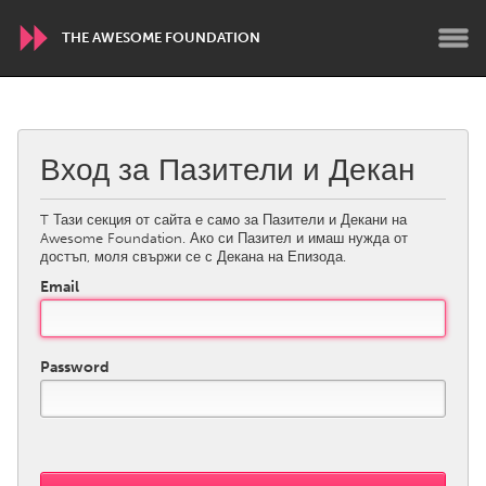
THE AWESOME FOUNDATION
WORLDWIDE
Conservation and Climate
Вход за Пазители и Декан
Disability
Dragon Dreaming
On the Water
T Тази секция от сайта е само за Пазители и Декани на
Awesome Foundation. Ако си Пазител и имаш нужда от
достъп, моля свържи се с Декана на Епизода.
ARMENIA
Email
Javakhk
Yerevan
AUSTRALIA
Password
Adelaide
Fleurieu
Lake Mac
Lower Hunter
Newcastle
Sydney