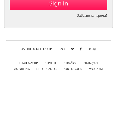
CANADA
Забравена парола?
Amherstburg
Kingston
Kitchener-Waterloo
New Glasgow
Newmarket
Ottawa
South Shore
Toronto
ЗА НАС & КОНТАКТИ
FAQ
ВХОД
MALAYSIA
БЪЛГАРСКИ
ENGLISH
ESPAÑOL
FRANÇAIS
Kuala Lumpur
ՀԱՅԵՐԵՆ
NEDERLANDS
PORTUGUÊS
РУССКИЙ
NETHERLANDS
Leiden
Rotterdam
Utrecht