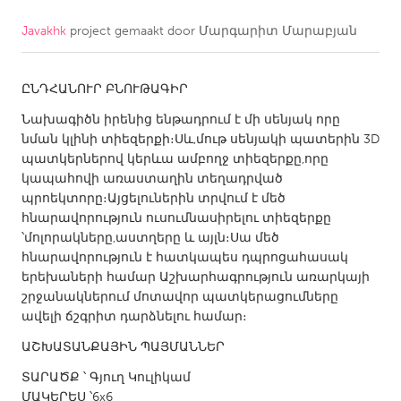
Javakhk
project gemaakt door
Մարգարիտ Մարաբյան
CANADA
Amherstburg
Kingston
ԸՆԴՀԱՆՈՒՐ ԲՆՈՒԹԱԳԻՐ
Kitchener-Waterloo
New Glasgow
Նախագիծն իրենից ենթադրում է մի սենյակ որը
Newmarket
Ottawa
նման կլինի տիեզերքի։Սև,մութ սենյակի պատերին 3D
South Shore
Toronto
պատկերներով կերևա ամբողջ տիեզերքը,որը
կապահովի առաստաղին տեղադրված
պրոեկտորը։Այցելուներին տրվում է մեծ
MALAYSIA
հնարավորություն ուսումնասիրելու տիեզերքը
Kuala Lumpur
՝մոլորակները,աստղերը և այլն։Սա մեծ
հնարավորություն է հատկապես դպրոցահասակ
երեխաների համար Աշխարհագրություն առարկայի
NETHERLANDS
շրջանակներում մոտավոր պատկերացումները
ավելի ճշգրիտ դարձնելու համար։
Leiden
Rotterdam
ԱՇԽԱՏԱՆՔԱՅԻՆ ՊԱՅՄԱՆՆԵՐ
Utrecht
ՏԱՐԱԾՔ ՝ Գյուղ Կուլիկամ
ՄԱԿԵՐԵՍ ՝6x6