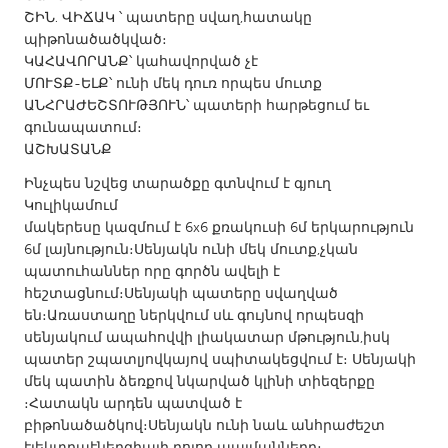
QATAR
ՇԻՆ․ ՎԻՃԱԿ ՝ պատերը սվաղ,հատակը
Qatar
պիթոնածածկված։
ԿԱՀԱՎՈՐԱՆՔ՝ կահավորված չէ
ՄՈՒՏՔ-ԵԼՔ՝ ունի մեկ դուռ որպես մուտք
SINGAPORE
ԱՆՀՐԱԺԵՇՏՈՒԹՅՈՒՆ՝ պատերի հարթեցում եւ
Singapore
գունապատում։
ԱՇԽԱՏԱՆՔ
UNITED KINGDOM
Ինչպես նշվեց տարածքը գտնվում է գյուղ
Կուլիկամում
Glasgow
մակերեսը կազմում է 6x6 քռակուսի 6մ երկարություն
6մ լայնություն։Սենյակն ունի մեկ մուտք,չկան
UNITED STATES
պատուհաններ որը գործն ավելի է
հեշտացնում։Սենյակի պատերը սվաղված
Ann Arbor, MI
Austin, TX
են։Առաստաղը ներկվում սև գույնով որպեսզի
Baltimore, MD
Boston, MA
սենյակում ապահովվի լիակատար մթություն,իսկ
պատեր շպատլյովկայով սպիտակեցվում է։ Սենյակի
Burlingame-San Mateo, CA
Cass Clay
մեկ պատին ձեռքով նկարված կլինի տիեզերքը
Chicago, IL
Cleveland, OH
։Հատակն արդեն պատված է
բիթոնածածկով։Սենյակն ունի նաև անհրաժեշտ
Detroit, MI
Durham, NC
էլեկտրաէներգիայի բոլոր պայմանները։