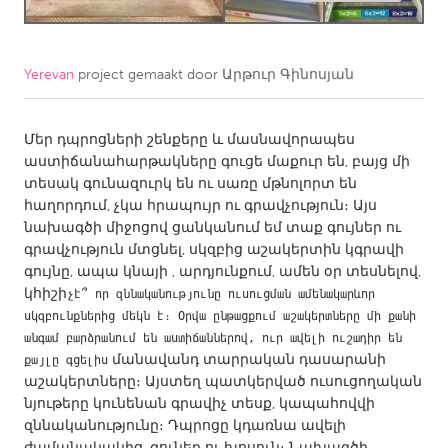
CANADA
Amherstburg
Kingston
Yerevan
project gemaakt door
Արթուր Գինոսյան
Kitchener-Waterloo
New Glasgow
Մեր դպրոցների շենքերը և մասնավորապես
Newmarket
Ottawa
աստիճանահարթակները գուցե մաքուր են, բայց մի
South Shore
Toronto
տեսակ գունազուրկ են ու սառը մթնոլորտ են
հաղորդում, չկա հրապույր ու գրավչություն։ Այս
նախագծի միջոցով ցանկանում եմ տաք գույներ ու
MALAYSIA
գրավչություն մտցնել, սկզբից աշակերտին կգրավի
Kuala Lumpur
գույնը, ապա կնայի , արդյունքում, ամեն օր տեսնելով,
կհիշի
չէ՞ որ զննականությունը ուսուցման ամենակարևոր 
սկզբունքներից մեկն է։ Օրվա ընթացքում աշակերտները մի քանի 
NETHERLANDS
անգամ բարձրանում են աստիճաններով, ուր ավելի ուշադիր են 
Leiden
Rotterdam
մանավանդ տարրական դասարանի
քայլը գցելիս
աշակերտները։ Այստեղ պատկերված ուսուցողական
Utrecht
նյութերը կունենան գրավիչ տեսք, կապահովվի
զննականությունը։ Դպրոցը կդառնա ավելի
ժամանակակից, գունեղ ու խոսուն։ Նախագծի