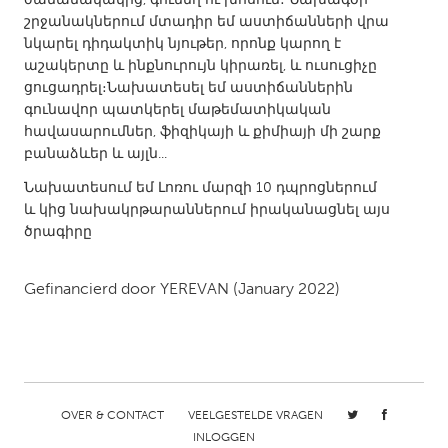
QATAR
շրջանակներում մտադիր եմ աստիճանների վրա
Qatar
նկարել դիդակտիկ նյութեր, որոնք կարող է
աշակերտը և ինքնուրույն կիրառել, և ուսուցիչը
ցուցադրել։Նախատեսել եմ աստիճաններին
SINGAPORE
գունավոր պատկերել մաթեմատիկական
Singapore
հավասարումներ, ֆիզիկայի և քիմիայի մի շարք
բանաձևեր և այլն...
UNITED KINGDOM
Նախատեսում եմ Լոռու մարզի 10 դպրոցներում
և կից նախակրթարաններում իրականացնել այս
Glasgow
ծրագիրը
UNITED STATES
Gefinancierd door
YEREVAN
(January 2022)
Ann Arbor, MI
Austin, TX
Baltimore, MD
Boston, MA
Burlingame-San Mateo, CA
Cass Clay
Chicago, IL
Cleveland, OH
OVER & CONTACT
VEELGESTELDE VRAGEN
Detroit, MI
Durham, NC
INLOGGEN