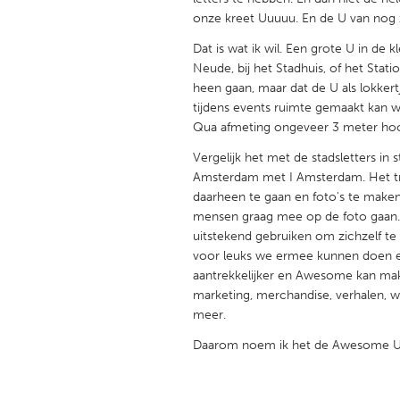
UNITED KINGDOM
onze kreet Uuuuu. En de U van nog
Glasgow
Dat is wat ik wil. Een grote U in de 
Neude, bij het Stadhuis, of het Stat
heen gaan, maar dat de U als lokkertj
UNITED STATES
tijdens events ruimte gemaakt kan w
Ann Arbor, MI
Austin, T
Qua afmeting ongeveer 3 meter hoog
Cass Clay
Chicago,
Vergelijk het met de stadsletters in
Gainesville, FL
Amsterdam met I Amsterdam. Het tr
Georget
daarheen te gaan en foto's te maken
Key West, FL
Los Ange
mensen graag mee op de foto gaan. 
uitstekend gebruiken om zichzelf te
Newburyport, MA
North Mi
voor leuks we ermee kunnen doen e
Philadelphia, PA
Pittsburg
aantrekkelijker en Awesome kan ma
marketing, merchandise, verhalen, 
Rockport, MA
San Anto
meer.
Seattle, WA
South Be
Daarom noem ik het de Awesome U
Westminster, MD