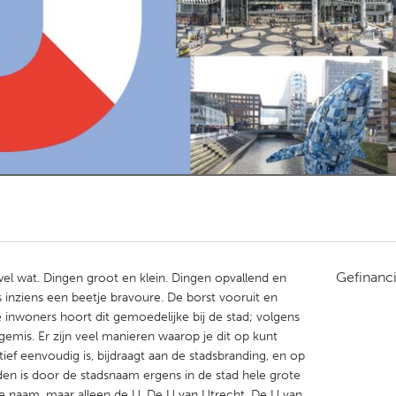
Kitchener-Waterloo
New Glasgow
hore
Toronto
am
Utrecht
Gefinanc
 wel wat. Dingen groot en klein. Dingen opvallend en
 inziens een beetje bravoure. De borst vooruit en
inwoners hoort dit gemoedelijke bij de stad; volgens
gemis. Er zijn veel manieren waarop je dit op kunt
tief eenvoudig is, bijdraagt aan de stadsbranding, en op
en is door de stadsnaam ergens in de stad hele grote
ele naam, maar alleen de U. De U van Utrecht. De U van