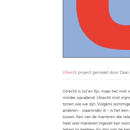
Amherstburg
Kingston
Ottawa
South S
MALAYSIA
Kuala Lumpur
NETHERLANDS
Leiden
Rotterd
Utrecht
project gemaakt door
Daan
QATAR
Qatar
Utrecht is tof en fijn, maar het mist
minder opvallend. Utrecht mist mijns
tonen wie we zijn. Volgens sommige 
SINGAPORE
anderen - waaronder ik - is het een 
Singapore
lossen. Een van de manieren die rela
heel veel manieren ingezet kan word
letters te hebben. En dan niet de h