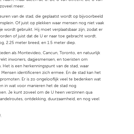
 zoveel meer.
kleuren van de stad, die geplaatst wordt op bijvoorbeeld
ionsplein. Of juist op plekken waar mensen nog niet vaak
e wordt gebruikt. Hij moet verplaatsbaar zijn, zodat er
orden of juist dat de U er naar toe gebracht wordt.
X
Baltimore, MD
Boston, MA
, 2.25 meter breed, en 1.5 meter diep.
 IL
Cleveland, OH
Detroit, MI
 steden als Montevideo, Cancun, Toronto, en natuurlijk
ekt inwoners, dagjesmensen, en toeristen om
own, MA
Gloucester, MA
Hamilton-Wenham,
. Het is een herkenningspunt van de stad, waar
les, CA
Miami, FL
New York City, NY
Mensen identificeren zich ermee. En de stad kan het
 promoten. Er is zo ongelooflijk veel te bedenken wat
nneapolis, MN
Oahu, HI
Orlando, FL
n in wat voor manieren het de stad nog
h, PA
Portland, OR
Poughkeepsie, NY
ken. Je kunt zoveel om de U heen verzinnen qua
wandelroutes, ontdekking, duurzaamheid, en nog veel
nio, TX
San Francisco, CA
San Jose, CA
nd, IN
St. Paul, MN
State College, PA
.