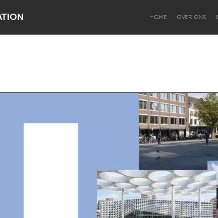
ATION
HOME
OVER ONS
Dragon Dreaming
On the Water
Lake Mac
Lower Hunter