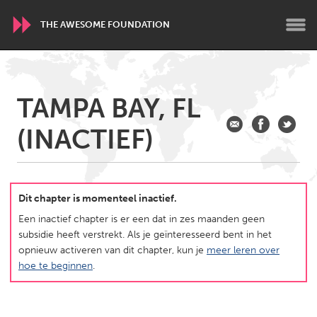
THE AWESOME FOUNDATION
WORLDWIDE
TAMPA BAY, FL
Conservation and Climate
Disability
Dragon Dreaming
(INACTIEF)
On the Water
ARMENIA
Javakhk
Yerevan
Dit chapter is momenteel inactief.
Een inactief chapter is er een dat in zes maanden geen
subsidie heeft verstrekt. Als je geïnteresseerd bent in het
AUSTRALIA
opnieuw activeren van dit chapter, kun je
meer leren over
Adelaide
Fleurieu
hoe te beginnen
.
Lake Mac
Lower Hunter
Newcastle
Sydney