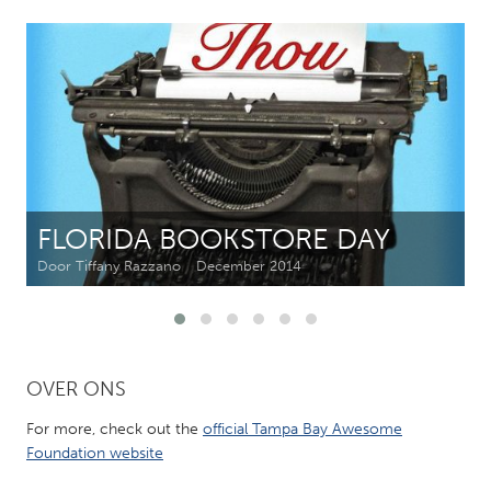
CANADA
Amherstburg
Kingston
Kitchener-Waterloo
New Glasgow
Newmarket
Ottawa
South Shore
Toronto
FLORIDA BOOKSTORE DAY
MALAYSIA
Door Tiffany Razzano
December 2014
Kuala Lumpur
NETHERLANDS
OVER ONS
Leiden
Rotterdam
Utrecht
For more, check out the
official Tampa Bay Awesome
Foundation website