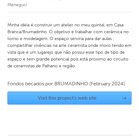
Meneguci
CANADA
Amherstburg
Kingston
Minha idéia é construir um atelier no meu quintal, em Casa
Branca/Brumadinho. O objetivo é trabalhar com cerâmica no
Kitchener-Waterloo
New Glasgow
torno e modelagem. O espaço serviria para dar aulas ,
Newmarket
Ottawa
compartilhar vivências na arte ceramista onde moro tendo em
vista que é um lugarejo que não possui esse tipo de tipo de
South Shore
Toronto
espaço e tem grande potencial pois está próximo ao circuito
de ceramistas de Palhano e região.
MALAYSIA
Kuala Lumpur
Fondos becados por
BRUMADINHO
(February 2024)
Visit this project's web site
→
NETHERLANDS
Leiden
Rotterdam
Utrecht