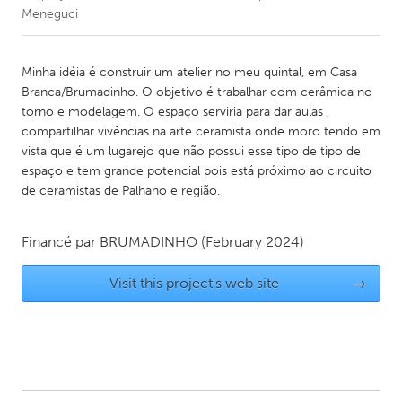
Meneguci
CANADA
Amherstburg
Kingston
Minha idéia é construir um atelier no meu quintal, em Casa
Branca/Brumadinho. O objetivo é trabalhar com cerâmica no
Kitchener-Waterloo
New Glasgow
torno e modelagem. O espaço serviria para dar aulas ,
Newmarket
Ottawa
compartilhar vivências na arte ceramista onde moro tendo em
vista que é um lugarejo que não possui esse tipo de tipo de
South Shore
Toronto
espaço e tem grande potencial pois está próximo ao circuito
de ceramistas de Palhano e região.
MALAYSIA
Kuala Lumpur
Financé par
BRUMADINHO
(February 2024)
Visit this project's web site
→
NETHERLANDS
Leiden
Rotterdam
Utrecht